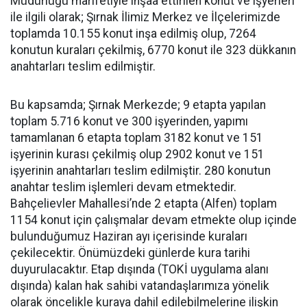
Müdürlüğü marifetiyle inşaa ettirilen konut ve işyerleri
ile ilgili olarak; Şırnak İlimiz Merkez ve İlçelerimizde
toplamda 10.155 konut inşa edilmiş olup, 7264
konutun kuraları çekilmiş, 6770 konut ile 323 dükkanın
anahtarları teslim edilmiştir.
Bu kapsamda; Şırnak Merkezde; 9 etapta yapılan
toplam 5.716 konut ve 300 işyerinden, yapımı
tamamlanan 6 etapta toplam 3182 konut ve 151
işyerinin kurası çekilmiş olup 2902 konut ve 151
işyerinin anahtarları teslim edilmiştir. 280 konutun
anahtar teslim işlemleri devam etmektedir.
Bahçelievler Mahallesi’nde 2 etapta (Alfen) toplam
1154 konut için çalışmalar devam etmekte olup içinde
bulunduğumuz Haziran ayı içerisinde kuraları
çekilecektir. Önümüzdeki günlerde kura tarihi
duyurulacaktır. Etap dışında (TOKİ uygulama alanı
dışında) kalan hak sahibi vatandaşlarımıza yönelik
olarak öncelikle kuraya dahil edilebilmelerine ilişkin