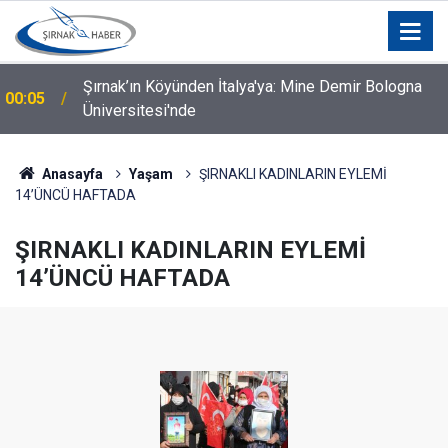
Silopi İçin Kurumlar ve STK'lar Bir Araya Geldi: Hangi
00:04
Talepler Gündeme Geldi?
Anasayfa
Yaşam
ŞIRNAKLI KADINLARIN EYLEMİ
14’ÜNCÜ HAFTADA
ŞIRNAKLI KADINLARIN EYLEMİ
14’ÜNCÜ HAFTADA