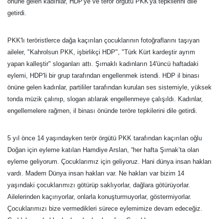
önüne gelen kadınlar, HDP'ye ve terör örgütü PKK'ya tepkilerini dile
getirdi.
PKK'lı teröristlerce dağa kaçırılan çocuklarının fotoğraflarını taşıyan
aileler, "Kahrolsun PKK, işbirlikçi HDP", "Türk Kürt kardeştir ayrım
yapan kalleştir" sloganları attı. Şırnaklı kadınların 14'üncü haftadaki
eylemi, HDP'li bir grup tarafından engellenmek istendi. HDP il binası
önüne gelen kadınlar, partililer tarafından kurulan ses sistemiyle, yüksek
tonda müzik çalınıp, slogan atılarak engellenmeye çalışıldı. Kadınlar,
engellemelere rağmen, il binası önünde teröre tepkilerini dile getirdi.
5 yıl önce 14 yaşındayken terör örgütü PKK tarafından kaçırılan oğlu
Doğan için eyleme katılan Hamdiye Arslan, “her hafta Şırnak’ta olan
eyleme geliyorum. Çocuklarımız için geliyoruz. Hani dünya insan hakları
vardı. Madem Dünya insan hakları var. Ne hakları var bizim 14
yaşındaki çocuklarımızı götürüp saklıyorlar, dağlara götürüyorlar.
Ailelerinden kaçırıyorlar, onlarla konuşturmuyorlar, göstermiyorlar.
Çocuklarımızı bize vermedikleri sürece eylemimize devam edeceğiz.