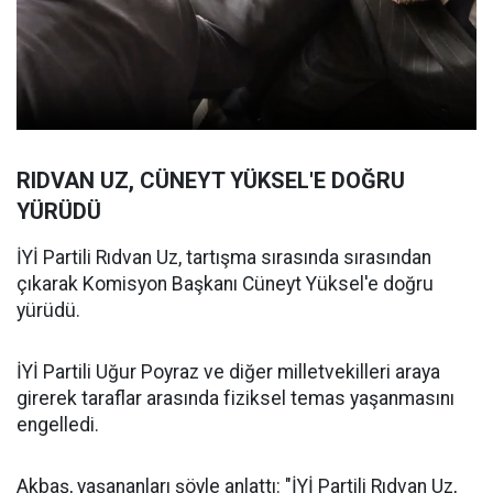
RIDVAN UZ, CÜNEYT YÜKSEL'E DOĞRU
YÜRÜDÜ
İYİ Partili Rıdvan Uz, tartışma sırasında sırasından
çıkarak Komisyon Başkanı Cüneyt Yüksel'e doğru
yürüdü.
İYİ Partili Uğur Poyraz ve diğer milletvekilleri araya
girerek taraflar arasında fiziksel temas yaşanmasını
engelledi.
Akbaş, yaşananları şöyle anlattı: "İYİ Partili Rıdvan Uz,