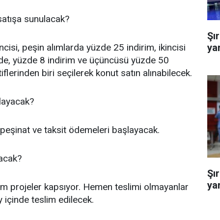
satışa sunulacak?
Şı
ya
ncisi, peşin alımlarda yüzde 25 indirim, ikincisi
ade, yüzde 8 indirim ve üçüncüsü yüzde 50
iflerinden biri seçilerek konut satın alınabilecek.
layacak?
eşinat ve taksit ödemeleri başlayacak.
lacak?
Şır
yar
im projeler kapsıyor. Hemen teslimi olmayanlar
 içinde teslim edilecek.