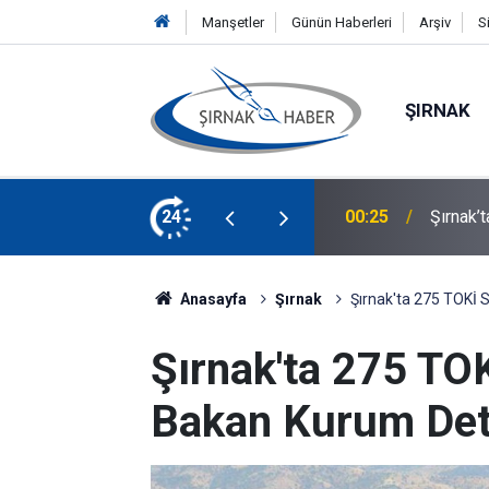
Manşetler
Günün Haberleri
Arşiv
S
ŞIRNAK
lacak! Başvurular Başladı
24
00:21
Silopi 
Anasayfa
Şırnak
Şırnak'ta 275 TOKİ S
Şırnak'ta 275 TOK
Bakan Kurum Deta