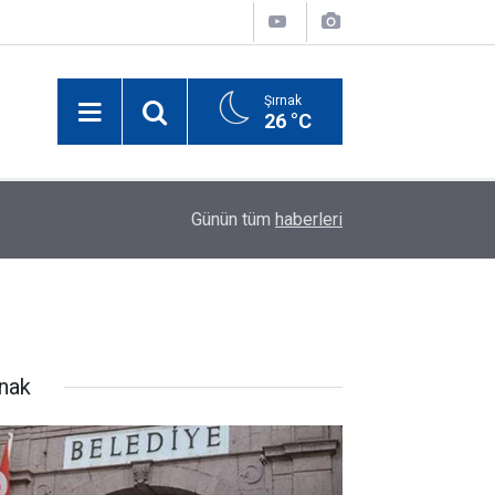
Şırnak
26 °C
yın
00:17
Elektrik Akımına Kapılan Şırnaklı Küçük Miraç Ha
Günün tüm
haberleri
rnak