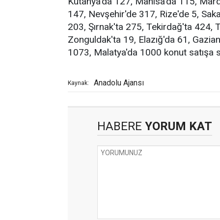
Kütahya'da 127, Manisa'da 115, Mard
147, Nevşehir'de 317, Rize'de 5, Saka
203, Şırnak'ta 275, Tekirdağ'ta 424, 
Zonguldak'ta 19, Elazığ'da 61, Gazia
1073, Malatya'da 1000 konut satışa 
Anadolu Ajansı
Kaynak:
HABERE
YORUM KAT