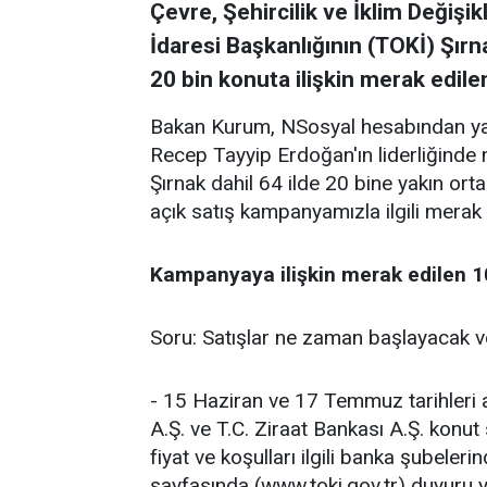
Çevre, Şehircilik ve İklim Değişi
İdaresi Başkanlığının (TOKİ) Şırn
20 bin konuta ilişkin merak edile
Bakan Kurum, NSosyal hesabından ya
Recep Tayyip Erdoğan'ın liderliğinde 
Şırnak dahil 64 ilde 20 bine yakın orta
açık satış kampanyamızla ilgili merak ed
Kampanyaya ilişkin merak edilen 10 
Soru: Satışlar ne zaman başlayacak v
- 15 Haziran ve 17 Temmuz tarihleri a
A.Ş. ve T.C. Ziraat Bankası A.Ş. konut 
fiyat ve koşulları ilgili banka şubele
sayfasında (www.toki.gov.tr) duyuru y