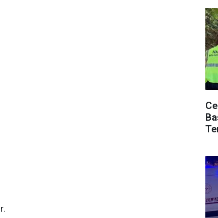
Ce
Ba
Te
r.