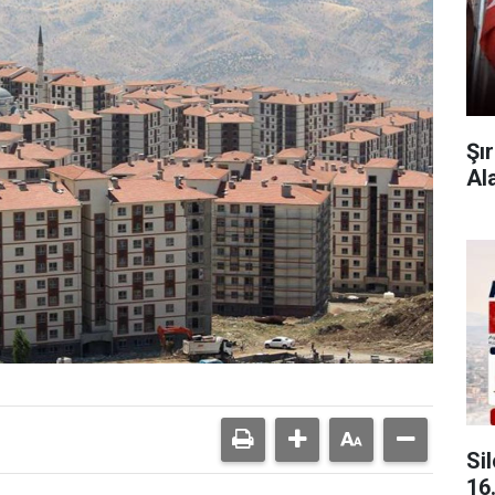
Şı
Al
Si
16