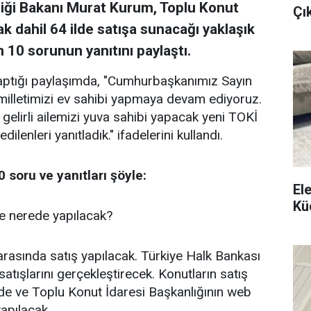
kliği Bakanı Murat Kurum, Toplu Konut
Çı
ak dahil 64 ilde satışa sunacağı yaklaşık
n 10 sorunun yanıtını paylaştı.
ptığı paylaşımda, "Cumhurbaşkanımız Sayın
milletimizi ev sahibi yapmaya devam ediyoruz.
 gelirli ailemizi yuva sahibi yapacak yeni TOKİ
ilenleri yanıtladık." ifadelerini kullandı.
soru ve yanıtları şöyle:
El
Kü
e nerede yapılacak?
rasında satış yapılacak. Türkiye Halk Bankası
satışlarını gerçekleştirecek. Konutların satış
rinde ve Toplu Konut İdaresi Başkanlığının web
apılacak.