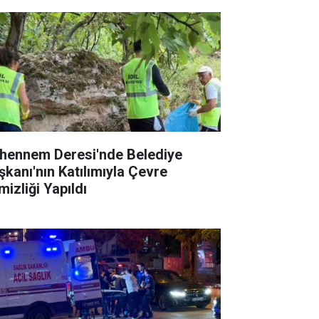
hennem Deresi'nde Belediye
şkanı'nın Katılımıyla Çevre
mizliği Yapıldı