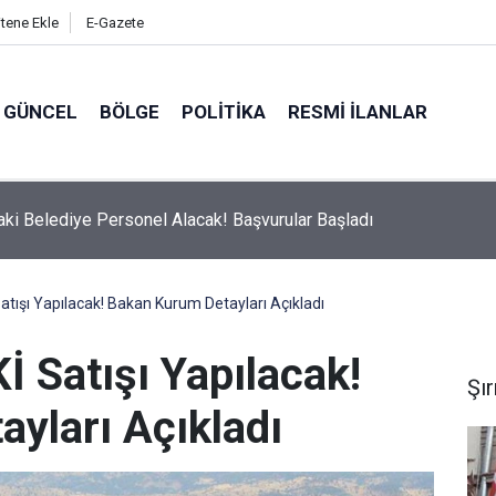
itene Ekle
E-Gazete
GÜNCEL
BÖLGE
POLITIKA
RESMI İLANLAR
Belediyesi'nden Uyarı: 11.00-16.00 Saatleri Arasında Dışarı Çıkma
atışı Yapılacak! Bakan Kurum Detayları Açıkladı
İ Satışı Yapılacak!
Şı
yları Açıkladı