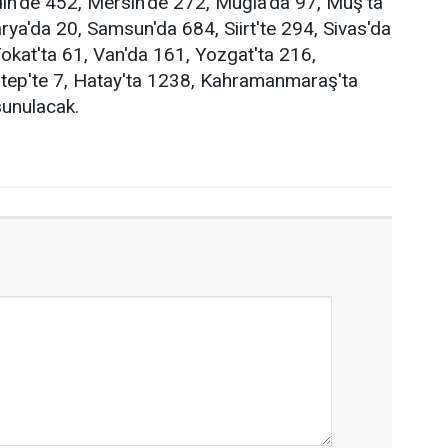
in'de 452, Mersin'de 272, Muğla'da 97, Muş'ta
rya'da 20, Samsun'da 684, Siirt'te 294, Sivas'da
Tokat'ta 61, Van'da 161, Yozgat'ta 216,
ntep'te 7, Hatay'ta 1238, Kahramanmaraş'ta
sunulacak.