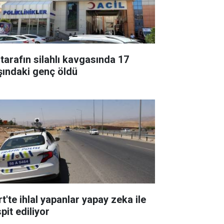
 tarafın silahlı kavgasında 17
şındaki genç öldü
rt'te ihlal yapanlar yapay zeka ile
pit ediliyor