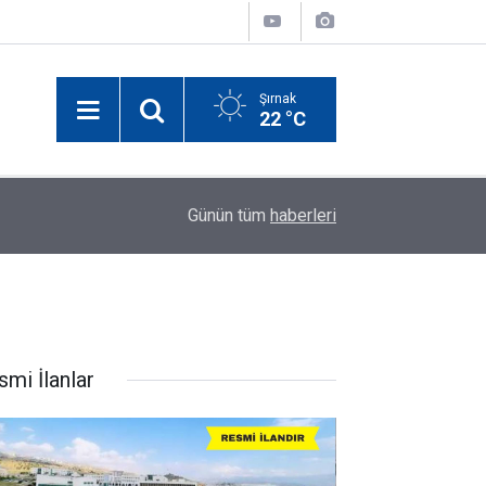
Şırnak
22 °C
Geldi?
00:03
Cizre'de 24 Derslikli Yeni Okul Eylül Ayında Eğit
Günün tüm
haberleri
smi İlanlar