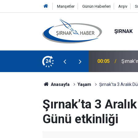
Manşetler
Günün Haberleri
Arşiv
S
ŞIRNAK
ine Demir Bologna Üniversitesi'nde
24
00:04
Silopi 
Anasayfa
Yaşam
Şırnak’ta 3 Aralık Dü
Şırnak’ta 3 Aralık
Günü etkinliği