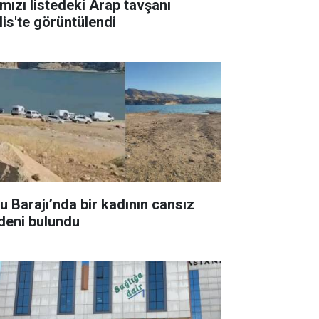
rmızı listedeki Arap tavşanı
lis'te görüntülendi
su Barajı’nda bir kadının cansız
deni bulundu