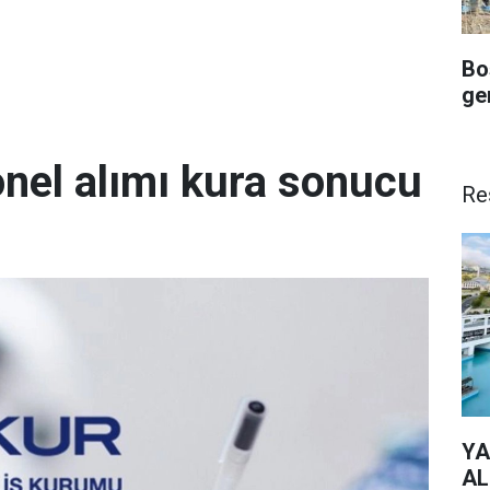
Bo
ge
onel alımı kura sonucu
Re
YA
AL