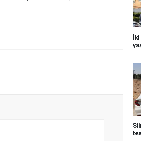
İki
ya
Sii
tes