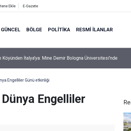
itene Ekle
E-Gazete
GÜNCEL
BÖLGE
POLITIKA
RESMI İLANLAR
İçin Kurumlar ve STK'lar Bir Araya Geldi: Hangi Talepler Gündeme 
nya Engelliler Günü etkinliği
 Dünya Engelliler
Re