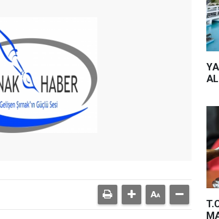
YA
AL
T.
MA