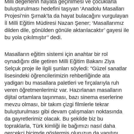
Milli değerlerin hayata geçirilmesi ve çocuklarla
buluşturulması hedefini taşıyan ‘Anadolu Masalları
Projesi’nin Şırnak’ta da hayat bulacağını vurgulayan
İl Milli Eğitim Müdiresi Nazan Şener; ‘Masallarımız
dilden dile, gönülden gönüle aktarılacaktır’ gayesi ile
bu yola çıkılmıştır’’ dedi.
Masalların eğitim sistemi için anahtar bir rol
oynadığını dile getiren Milli Eğitim Bakanı Ziya
Selçuk proje ile ilgili şunları söyledi: "Güzel sanatlar
lisesindeki öğrencilerimizin rehberliğinde ata
yadigarı bu masallara paletleri ve fırçalarıyla ruh
veren öğretmenlerimiz var. Hazırlanan masalların
dijital ortamlara taşınması, bazı sinema eserlerine
mevzu olması, bir takım çizgi filmlerle tekrar
buluşturulması gibi devam çalışmaları noktasında
da gayretlerimiz olacak. Bu şekilde biz bu
topraklarla, Türk kimliği ile bağımızı nasıl daha
gerçekçi biçimde göstermiş oluruzun da yanıtını