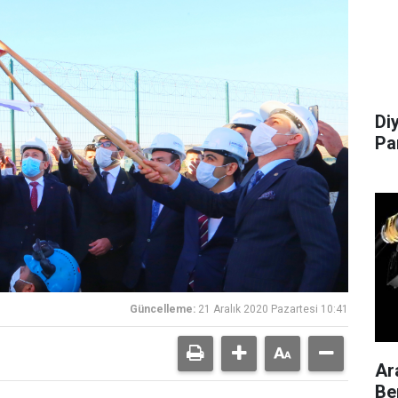
Di
Pa
Güncelleme:
21 Aralık 2020 Pazartesi 10:41
Ar
Be