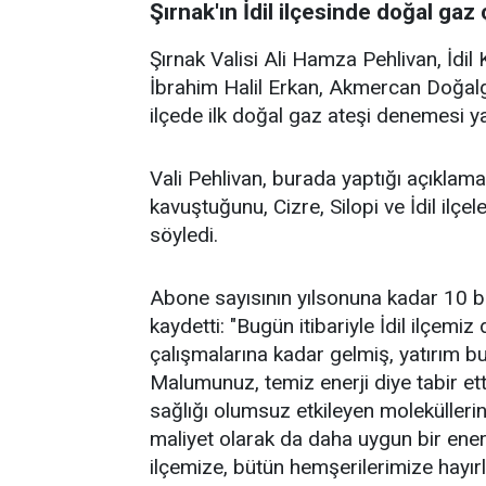
Şırnak'ın İdil ilçesinde doğal gaz
Şırnak Valisi Ali Hamza Pehlivan, İdi
İbrahim Halil Erkan, Akmercan Doğalgaz
ilçede ilk doğal gaz ateşi denemesi ya
Vali Pehlivan, burada yaptığı açıklam
kavuştuğunu, Cizre, Silopi ve İdil ilç
söyledi.
Abone sayısının yılsonuna kadar 10 bi
kaydetti: "Bugün itibariyle İdil ilçem
çalışmalarına kadar gelmiş, yatırım b
Malumunuz, temiz enerji diye tabir et
sağlığı olumsuz etkileyen moleküllerin
maliyet olarak da daha uygun bir enerj
ilçemize, bütün hemşerilerimize hayırl