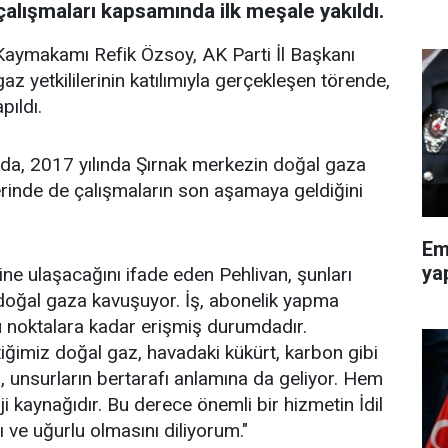
 çalışmaları kapsamında ilk meşale yakıldı.
l Kaymakamı Refik Özsoy, AK Parti İl Başkanı
 yetkililerinin katılımıyla gerçekleşen törende,
pıldı.
ada, 2017 yılında Şırnak merkezin doğal gaza
elerinde de çalışmaların son aşamaya geldiğini
Em
ya
ne ulaşacağını ifade eden Pehlivan, şunları
iz doğal gaza kavuşuyor. İş, abonelik yapma
u noktalara kadar erişmiş durumdadır.
tiğimiz doğal gaz, havadaki kükürt, karbon gibi
, unsurların bertarafı anlamına da geliyor. Hem
i kaynağıdır. Bu derece önemli bir hizmetin İdil
ı ve uğurlu olmasını diliyorum."