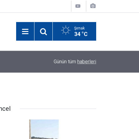
Şırnak
34 °C
18:38
Van Gölü sahili yeşile büründü
Günün tüm
haberleri
ncel