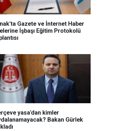
rnak'ta Gazete ve İnternet Haber
telerine İşbaşı Eğitim Protokolü
plantısı
erçeve yasa'dan kimler
ydalanamayacak? Bakan Gürlek
ıkladı