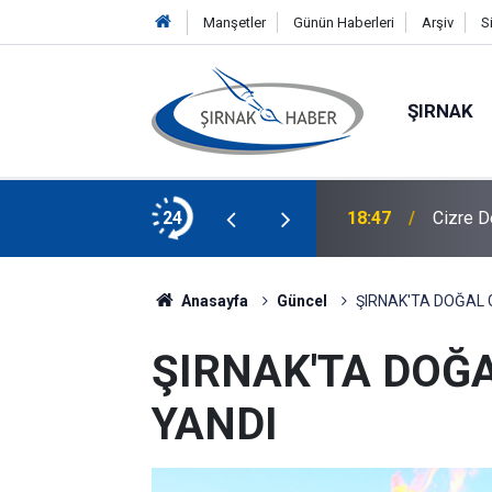
Manşetler
Günün Haberleri
Arşiv
S
ŞIRNAK
ıkan Haberleri
24
18:47
Cizre D
Anasayfa
Güncel
ŞIRNAK'TA DOĞAL 
ŞIRNAK'TA DOĞ
YANDI