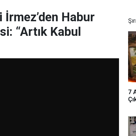
li İrmez’den Habur
Şı
si: “Artık Kabul
7 
Çı