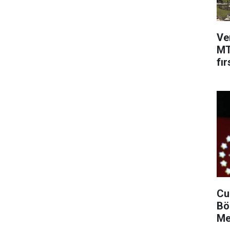
Ve
MT
fır
Cu
Bö
Me