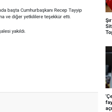
sında başta Cumhurbaşkanı Recep Tayyip
 ve diğer yetkililere teşekkür etti.
Şı
Si
esi yakıldı.
To
'Ç
fa
aç