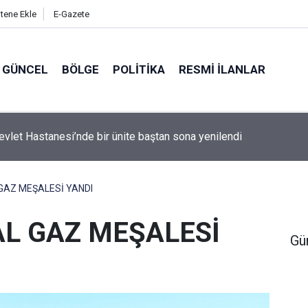
itene Ekle
E-Gazete
GÜNCEL
BÖLGE
POLITIKA
RESMI İLANLAR
evlet Hastanesi’nde bir ünite baştan sona yenilendi
GAZ MEŞALESİ YANDI
AL GAZ MEŞALESİ
Gü