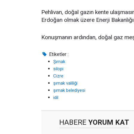
Pehlivan, doğal gazın kente ulaşma
Erdoğan olmak üzere Enerji Bakanlığına
Konuşmanın ardından, doğal gaz meşal
Etiketler :
Şırnak
silopi
Cizre
şırnak valiliği
şırnak belediyesi
idil
HABERE
YORUM KAT