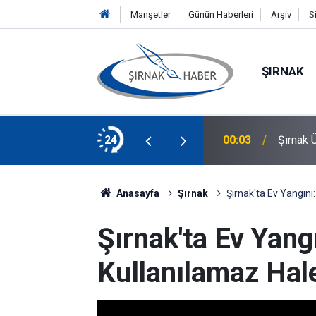
Manşetler
Günün Haberleri
Arşiv
S
ŞIRNAK
mı Yapacak
24
00:03
Şırnak 
Anasayfa
Şırnak
Şırnak'ta Ev Yangını:
Şırnak'ta Ev Yangı
Kullanılamaz Hale