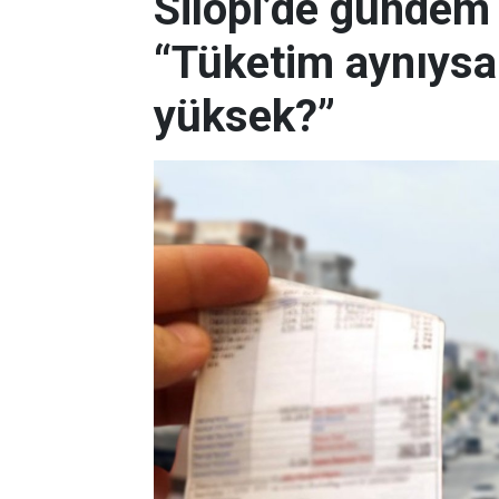
Silopi’de gündem 
“Tüketim aynıysa
yüksek?”