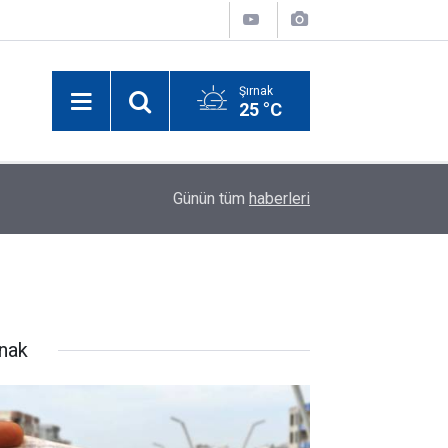
Şırnak
25 °C
00:02
Şırnak’ta lise öğrencisi hayatını kaybetti
Günün tüm
haberleri
rnak