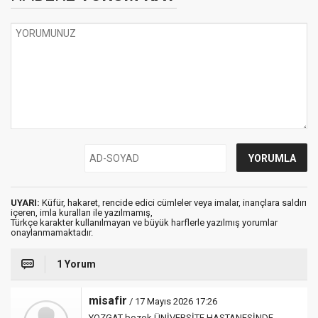
UYARI:
Küfür, hakaret, rencide edici cümleler veya imalar, inançlara saldırı
içeren, imla kuralları ile yazılmamış,
Türkçe karakter kullanılmayan ve büyük harflerle yazılmış yorumlar
onaylanmamaktadır.
1 Yorum
misafir
/ 17 Mayıs 2026 17:26
YOZGAT bozok ÜNİVERSİTE HASTANESİNDE