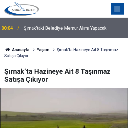
00:04
Şırnak'taki Belediye Memur Alımı Yapacak
Şırnak Üniversitesi’nde Kritik Dönem: Yeni Rektör
00:03
Kim Olacak?
Anasayfa
Yaşam
Şırnak’ta Hazineye Ait 8 Taşınmaz
Satışa Çıkıyor
Şırnak’ta Hazineye Ait 8 Taşınmaz
Satışa Çıkıyor