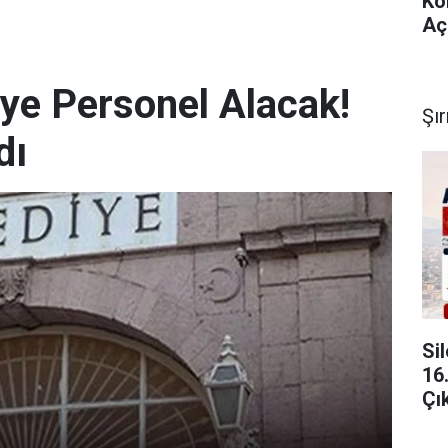
Ko
Aç
iye Personel Alacak!
Şı
dı
Si
16
Çı