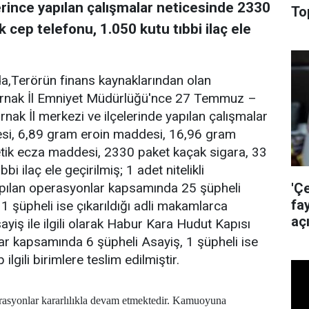
rince yapılan çalışmalar neticesinde 2330
To
 cep telefonu, 1.050 kutu tıbbi ilaç ele
da,Terörün finans kaynaklarından olan
ırnak İl Emniyet Müdürlüğü'nce 27 Temmuz –
nak İl merkezi ve ilçelerinde yapılan çalışmalar
si, 6,89 gram eroin maddesi, 16,96 gram
ik ecza maddesi, 2330 paket kaçak sigara, 33
i ilaç ele geçirilmiş; 1 adet nitelikli
'Ç
 Yapılan operasyonlar kapsamında 25 şüpheli
fa
 1 şüpheli ise çıkarıldığı adli makamlarca
aç
ayiş ile ilgili olarak Habur Kara Hudut Kapısı
r kapsamında 6 şüpheli Asayiş, 1 şüpheli ise
lgili birimlere teslim edilmiştir.
asyonlar kararlılıkla devam etmektedir. Kamuoyuna