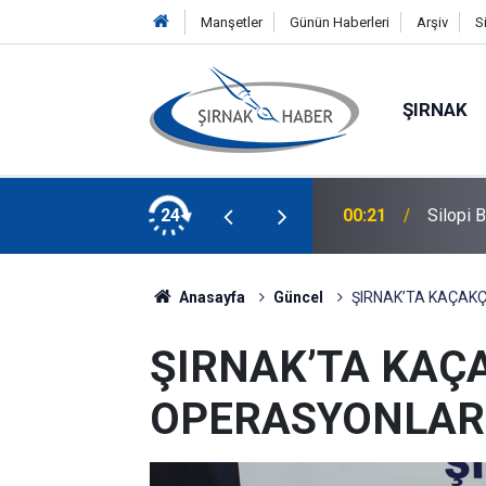
Manşetler
Günün Haberleri
Arşiv
S
ŞIRNAK
lacak! Başvurular Başladı
24
00:21
Silopi 
Anasayfa
Güncel
ŞIRNAK’TA KAÇAKÇ
ŞIRNAK’TA KAÇA
OPERASYONLAR