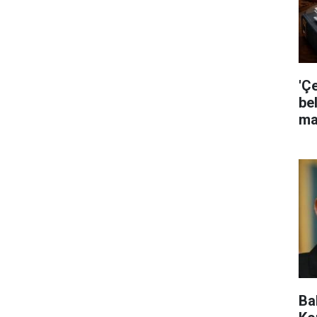
'Ç
bel
ma
Ba