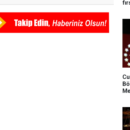
fır
Cu
Bö
Me