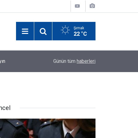
Şırnak
22 °C
yın
00:17
Elektrik Akımına Kapılan Şırnaklı Küçük Miraç Ha
Günün tüm
haberleri
ncel