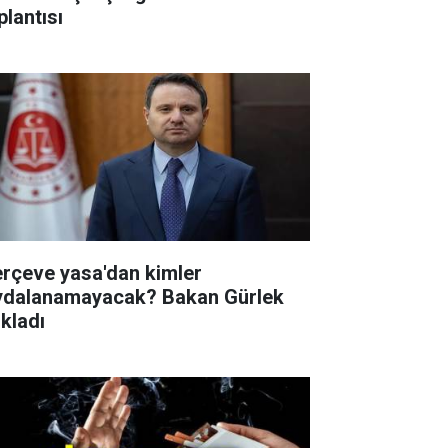
plantısı
erçeve yasa'dan kimler
ydalanamayacak? Bakan Gürlek
ıkladı