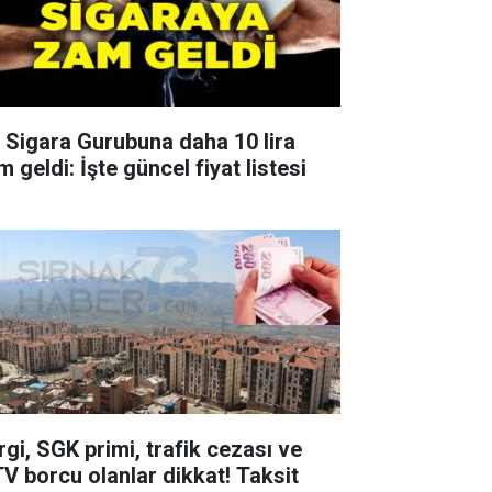
r Sigara Gurubuna daha 10 lira
 geldi: İşte güncel fiyat listesi
rgi, SGK primi, trafik cezası ve
V borcu olanlar dikkat! Taksit