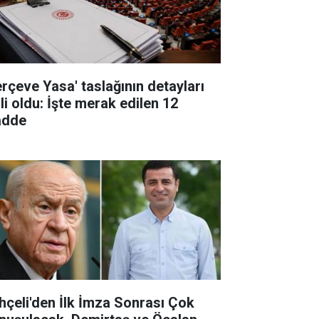
erçeve Yasa' taslağının detayları
li oldu: İşte merak edilen 12
dde
hçeli'den İlk İmza Sonrası Çok