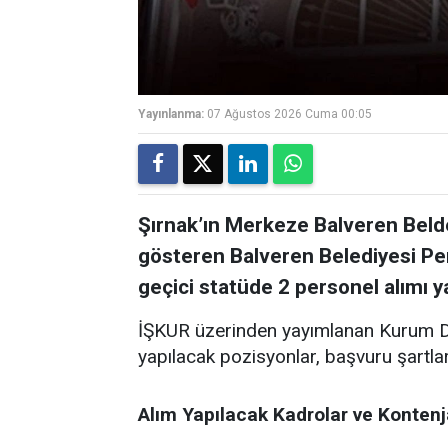
Yayınlanma:
07 Ağustos 2026 Cuma 00:05
Şırnak’ın Merkeze Balveren Belde
gösteren Balveren Belediyesi Perso
geçici statüde 2 personel alımı 
İŞKUR üzerinden yayımlanan Kurum Dı
yapılacak pozisyonlar, başvuru şartları 
Alım Yapılacak Kadrolar ve Kontenj