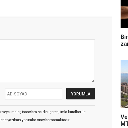
Bi
zam
veya imalar, inançlara saldırı içeren, imla kuralları ile
Ve
flerle yazılmış yorumlar onaylanmamaktadır.
MT