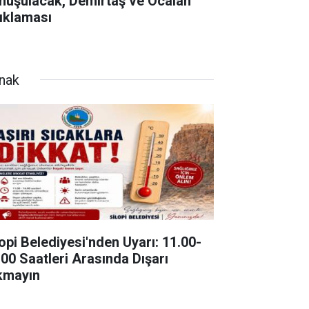
nuşulacak, Demirtaş ve Öcalan
ıklaması
rnak
lopi Belediyesi'nden Uyarı: 11.00-
.00 Saatleri Arasında Dışarı
kmayın