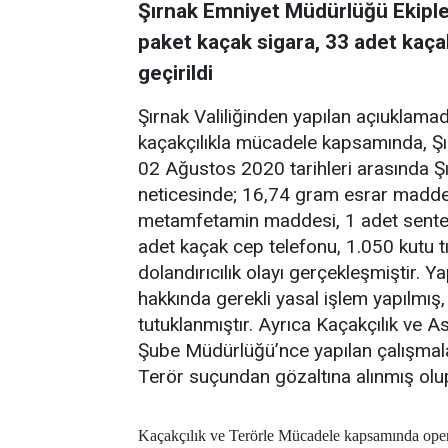
Şırnak Emniyet Müdürlüğü Ekiple
paket kaçak sigara, 33 adet kaçak
geçirildi
Şırnak Valiliğinden yapılan açıuklama
kaçakçılıkla mücadele kapsamında, Ş
02 Ağustos 2020 tarihleri arasında Şır
neticesinde; 16,74 gram esrar madde
metamfetamin maddesi, 1 adet sentet
adet kaçak cep telefonu, 1.050 kutu tıbb
dolandırıcılık olayı gerçekleşmiştir.
hakkında gerekli yasal işlem yapılmış,
tutuklanmıştır. Ayrıca Kaçakçılık ve As
Şube Müdürlüğü’nce yapılan çalışmala
Terör suçundan gözaltına alınmış olup i
Kaçakçılık ve Terörle Mücadele kapsamında oper