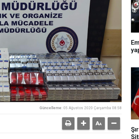
Em
ya
Güncelleme:
05 Ağustos 2020 Çarşamba 08:58
Şı
Si