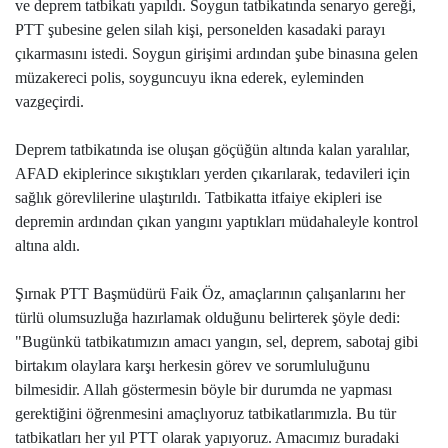
ve deprem tatbikatı yapıldı. Soygun tatbikatında senaryo gereği,
PTT şubesine gelen silah kişi, personelden kasadaki parayı
çıkarmasını istedi. Soygun girişimi ardından şube binasına gelen
müzakereci polis, soyguncuyu ikna ederek, eyleminden
vazgeçirdi.
​Deprem tatbikatında ise oluşan göçüğün altında kalan yaralılar,
AFAD ekiplerince sıkıştıkları yerden çıkarılarak, tedavileri için
sağlık görevlilerine ulaştırıldı. Tatbikatta itfaiye ekipleri ise
depremin ardından çıkan yangını yaptıkları müdahaleyle kontrol
altına aldı.
Şırnak PTT Başmüdürü Faik Öz, amaçlarının çalışanlarını her
türlü olumsuzluğa hazırlamak olduğunu belirterek şöyle dedi:
"Bugünkü tatbikatımızın amacı yangın, sel, deprem, sabotaj gibi
birtakım olaylara karşı herkesin görev ve sorumluluğunu
bilmesidir. Allah göstermesin böyle bir durumda ne yapması
gerektiğini öğrenmesini amaçlıyoruz tatbikatlarımızla. Bu tür
tatbikatları her yıl PTT olarak yapıyoruz. Amacımız buradaki