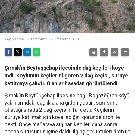
Yayınlanma:
07 Temmuz 2025 Pazartesi 10:19
Şırnak'ın Beytüşşebap ilçesinde dağ keçileri köye
indi. Köylünün keçilerini gören 2 dağ keçisi, sürüye
katılmaya çalıştı. O anlar havadan görüntülendi.
Şırnak'ın Beytüşşebap ilçesine bağlı Boğazöğren köyü
yakınlarındaki dağlık alana giden çoban, sürüsünü
otlattığı sırada 2 dağ keçisini fark etti. Keçilerin
sürüye katılmak için köye indiğini görünce dron ile
çekti. Önce mağaraya sığınan keçiler, daha sonra
çoban sürüsünün içine daldı. İlginç görüntüleri dron ile