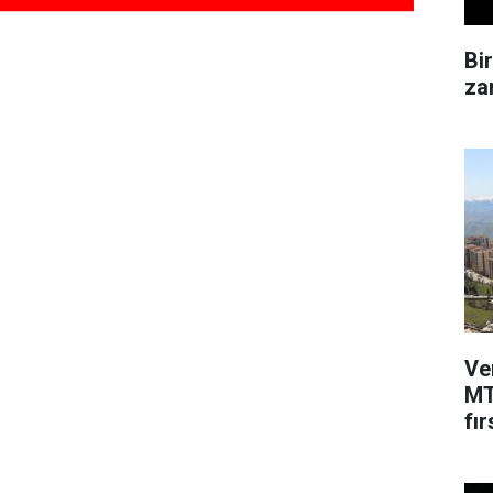
Bi
zam
Ve
MT
fır