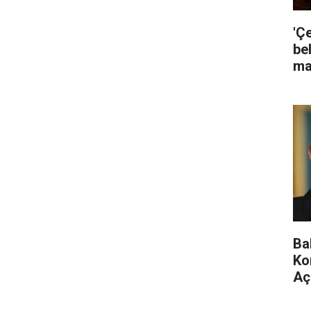
'Ç
bel
ma
Ba
Ko
Aç