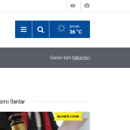
Şırnak
36 °C
Şırnak'ta Gazete ve İnternet Haber Sitelerine İş
14:52
Günün tüm
haberleri
Toplantısı
smi İlanlar