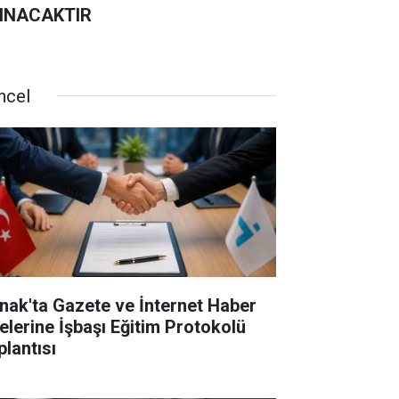
INACAKTIR
ncel
rnak'ta Gazete ve İnternet Haber
telerine İşbaşı Eğitim Protokolü
plantısı