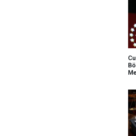
Cu
Bö
Me