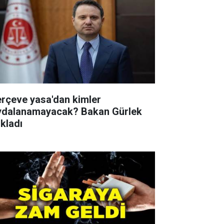
erçeve yasa'dan kimler
ydalanamayacak? Bakan Gürlek
ıkladı