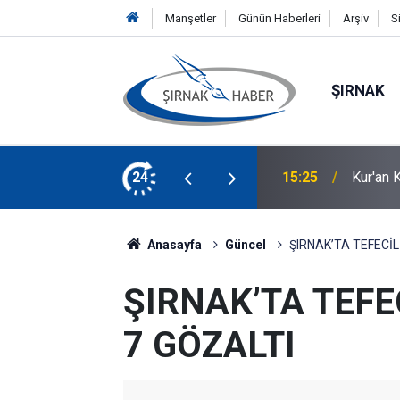
Manşetler
Günün Haberleri
Arşiv
S
ŞIRNAK
 Sağlığı Eğitimi Verildi
24
15:02
Eğitmen
Anasayfa
Güncel
ŞIRNAK’TA TEFECİ
ŞIRNAK’TA TEFE
7 GÖZALTI