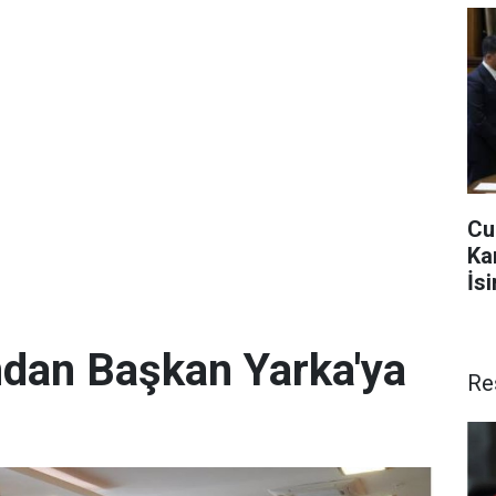
Cu
Ka
İs
ından Başkan Yarka'ya
Re