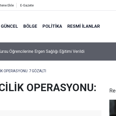
itene Ekle
E-Gazete
GÜNCEL
BÖLGE
POLITIKA
RESMI İLANLAR
 Dalgıçtan Yaz Sezonu Boğulma Vakalarına Karşı Kritik Uyarılar
LİK OPERASYONU: 7 GÖZALTI
CİLİK OPERASYONU:
Re