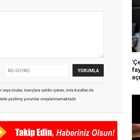
'Ç
fa
aç
veya imalar, inançlara saldırı içeren, imla kuralları ile
flerle yazılmış yorumlar onaylanmamaktadır.