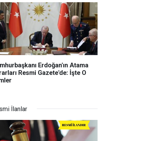
mhurbaşkanı Erdoğan'ın Atama
rarları Resmi Gazete'de: İşte O
imler
smi İlanlar