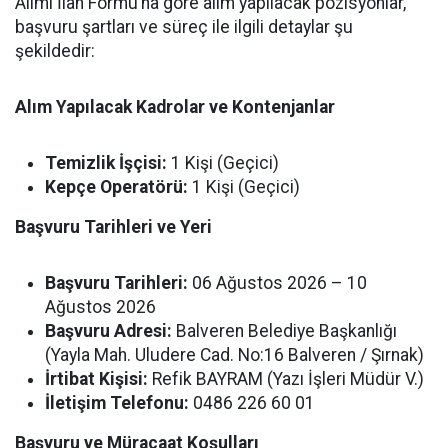
Alımı İlan Formu’na göre alım yapılacak pozisyonlar,
başvuru şartları ve süreç ile ilgili detaylar şu
şekildedir:
Alım Yapılacak Kadrolar ve Kontenjanlar
Temizlik İşçisi:
1 Kişi (Geçici)
Kepçe Operatörü:
1 Kişi (Geçici)
Başvuru Tarihleri ve Yeri
Başvuru Tarihleri:
06 Ağustos 2026 – 10
Ağustos 2026
Başvuru Adresi:
Balveren Belediye Başkanlığı
(Yayla Mah. Uludere Cad. No:16 Balveren / Şırnak)
İrtibat Kişisi:
Refik BAYRAM (Yazı İşleri Müdür V.)
İletişim Telefonu:
0486 226 60 01
Başvuru ve Müracaat Koşulları