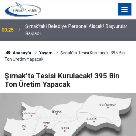
Şırnak’taki Belediye Personel Alacak! Başvurular
00:25
Silopi Belediyesi'nden Uyarı: 11.00-16.00 Saatleri
Başladı
00:21
Arasında Dışarı Çıkmayın
Anasayfa
Yaşam
Şırnak’ta Tesisi Kurulacak! 395 Bin
Ton Üretim Yapacak
Şırnak’ta Tesisi Kurulacak! 395 Bin
Ton Üretim Yapacak