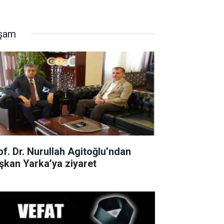
şam
of. Dr. Nurullah Agitoğlu’ndan
şkan Yarka’ya ziyaret