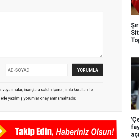
Şı
Si
To
veya imalar, inançlara saldırı içeren, imla kuralları ile
flerle yazılmış yorumlar onaylanmamaktadır.
'Ç
fa
aç