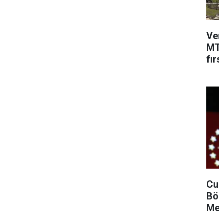
Ve
MT
fır
Cu
Bö
Me