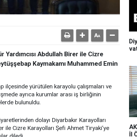
Di
va
r Yardımcısı Abdullah Birer ile Cizre
i, Beytüşşebap Kaymakamı Muhammed Emin
p ilçesinde yürütülen karayolu çalışmaları ve
şmede ayrıca kurumlar arası iş birliğinin
elerde bulunuldu.
etlerinden dolayı Diyarbakır Karayolları
AK
 ile Cizre Karayolları Şefi Ahmet Tiryaki’ye
İl 
ar diledi.