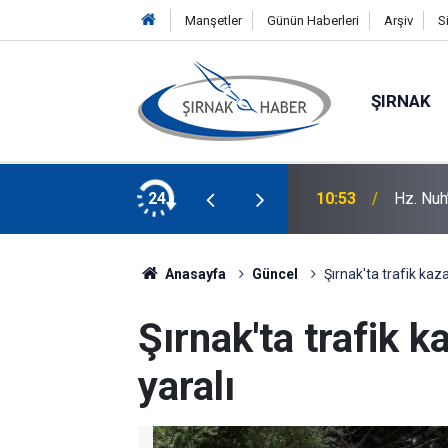
Manşetler
Günün Haberleri
Arşiv
S
ŞIRNAK
nın genişletilmesi DEM Parti Meclis Grubu
24
10:53
Hz. Nuh’
Anasayfa
Güncel
Şırnak'ta trafik kazas
Şırnak'ta trafik ka
yaralı