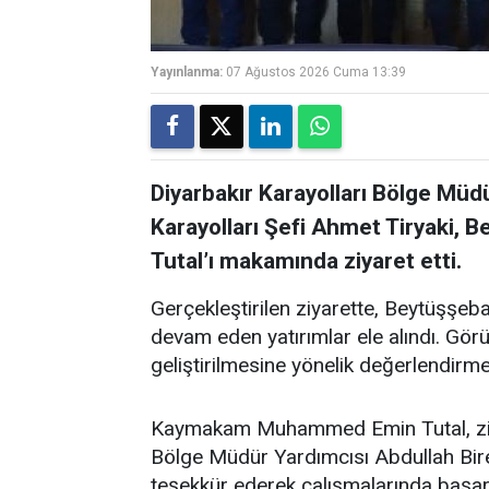
Yayınlanma:
07 Ağustos 2026 Cuma 13:39
Diyarbakır Karayolları Bölge Müdü
Karayolları Şefi Ahmet Tiryak
Tutal’ı makamında ziyaret etti.
Gerçekleştirilen ziyarette, Beytüşşeba
devam eden yatırımlar ele alındı. Görü
geliştirilmesine yönelik değerlendirm
Kaymakam Muhammed Emin Tutal, ziyar
Bölge Müdür Yardımcısı Abdullah Birer
teşekkür ederek çalışmalarında başarıl