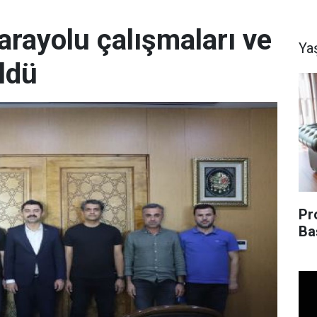
arayolu çalışmaları ve
Ya
ldü
Pr
Ba