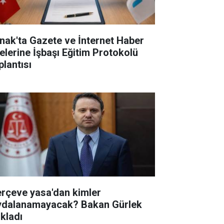
rnak'ta Gazete ve İnternet Haber
telerine İşbaşı Eğitim Protokolü
plantısı
erçeve yasa'dan kimler
ydalanamayacak? Bakan Gürlek
ıkladı