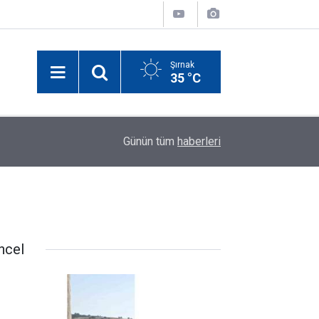
Şırnak
35 °C
10:52
Diyarbakır’da Ayağı Yuvasındaki Bez Parçasına T
Günün tüm
haberleri
ncel