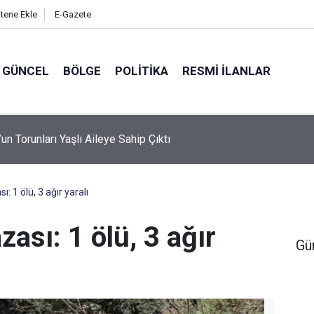
itene Ekle
E-Gazete
GÜNCEL
BÖLGE
POLITIKA
RESMI İLANLAR
un Torunları Yaşlı Aileye Sahip Çıktı
ı: 1 ölü, 3 ağır yaralı
zası: 1 ölü, 3 ağır
Gü