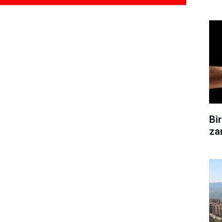
Bi
zam