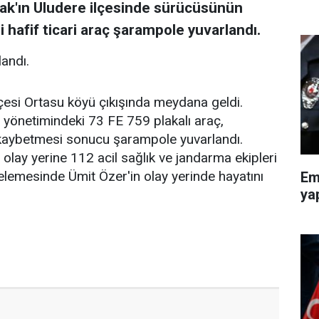
nak'ın Uludere ilçesinde sürücüsünün
i hafif ticari araç şarampole yuvarlandı.
landı.
lçesi Ortasu köyü çıkışında meydana geldi.
) yönetimindeki 73 FE 759 plakalı araç,
 kaybetmesi sonucu şarampole yuvarlandı.
olay yerine 112 acil sağlık ve jandarma ekipleri
incelemesinde Ümit Özer'in olay yerinde hayatını
Em
ya