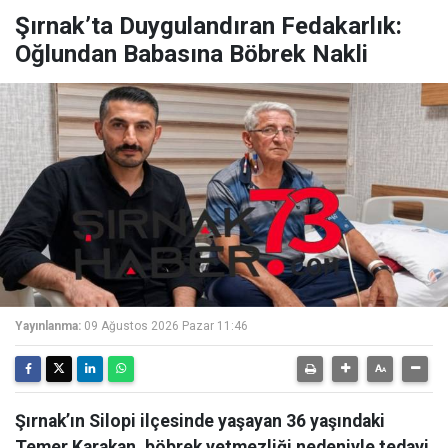
Şırnak’ta Duygulandıran Fedakarlık:
Oğlundan Babasına Böbrek Nakli
Yayınlanma:
09 Ağustos 2026 Pazar 11:46
Şırnak’ın Silopi ilçesinde yaşayan 36 yaşındaki
Temer Karakan, böbrek yetmezliği nedeniyle tedavi