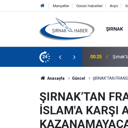
Manşetler
Günün Haberleri
Arşiv
S
ŞIRNAK
lacak! Başvurular Başladı
24
00:21
Silopi 
Anasayfa
Güncel
ŞIRNAK’TAN FRANS
ŞIRNAK’TAN FRA
İSLAM'A KARŞI 
KAZANAMAYACA