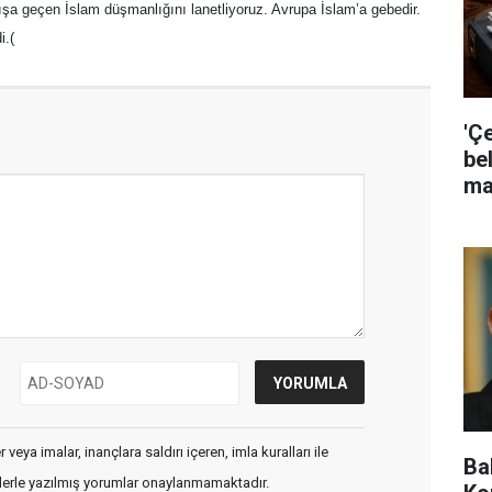
ışa geçen İslam düşmanlığını lanetliyoruz. Avrupa İslam’a gebedir.
i.(
'Ç
bel
ma
veya imalar, inançlara saldırı içeren, imla kuralları ile
Ba
flerle yazılmış yorumlar onaylanmamaktadır.