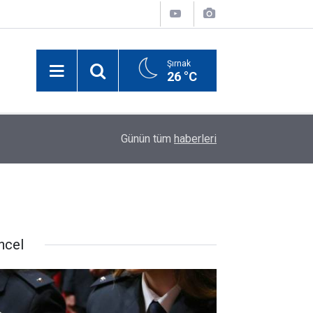
Şırnak
26 °C
yın
00:17
Elektrik Akımına Kapılan Şırnaklı Küçük Miraç Ha
Günün tüm
haberleri
ncel