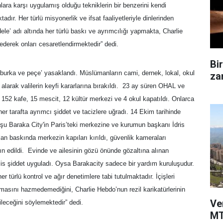
ara karşı uygulamış olduğu tekniklerin bir benzerini kendi
r. Her türlü misyonerlik ve ifsat faaliyetleriyle dinlerinden
le’ adı altında her türlü baskı ve ayrımcılığı yapmakta, Charlie
erek onları cesaretlendirmektedir” dedi.
Bi
‘burka ve peçe’ yasaklandı. Müslümanların cami, dernek, lokal, okul
zam
alarak valilerin keyfi kararlarına bırakıldı. 23 ay süren OHAL ve
 152 kafe, 15 mescit, 12 kültür merkezi ve 4 okul kapatıldı. Onlarca
 her tarafta ayrımcı şiddet ve tacizlere uğradı. 14 Ekim tarihinde
uşu Baraka City'in Paris’teki merkezine ve kurumun başkanı İdris
lan baskında merkezin kapıları kırıldı, güvenlik kameraları
n edildi. Evinde ve ailesinin gözü önünde gözaltına alınan
lis şiddet uyguladı. Oysa Barakacity sadece bir yardım kuruluşudur.
r türlü kontrol ve ağır denetimlere tabi tutulmaktadır. İçişleri
masını hazmedemediğini, Charlie Hebdo’nun rezil karikatürlerinin
Ve
bileceğini söylemektedir” dedi.
MT