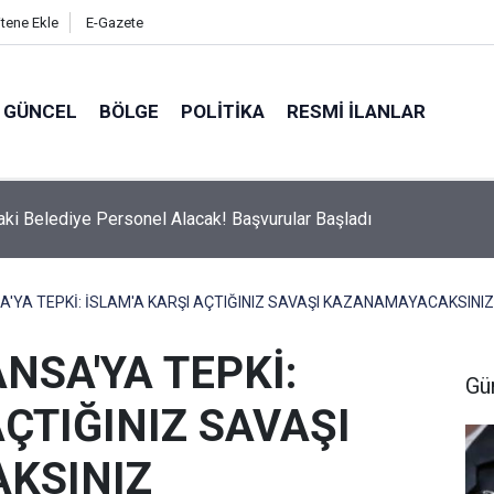
itene Ekle
E-Gazete
GÜNCEL
BÖLGE
POLITIKA
RESMI İLANLAR
Belediyesi'nden Uyarı: 11.00-16.00 Saatleri Arasında Dışarı Çıkma
A'YA TEPKİ: İSLAM'A KARŞI AÇTIĞINIZ SAVAŞI KAZANAMAYACAKSINIZ
NSA'YA TEPKİ:
Gü
AÇTIĞINIZ SAVAŞI
KSINIZ