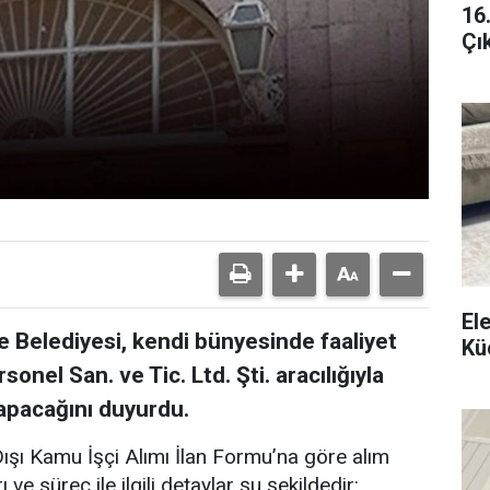
16
Çı
El
 Belediyesi, kendi bünyesinde faaliyet
Kü
nel San. ve Tic. Ltd. Şti. aracılığıyla
yapacağını duyurdu.
şı Kamu İşçi Alımı İlan Formu’na göre alım
ve süreç ile ilgili detaylar şu şekildedir: