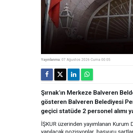
Yayınlanma:
07 Ağustos 2026 Cuma 00:05
Şırnak’ın Merkeze Balveren Belde
gösteren Balveren Belediyesi Perso
geçici statüde 2 personel alımı 
İŞKUR üzerinden yayımlanan Kurum Dı
yapılacak pozisyonlar, başvuru şartları 