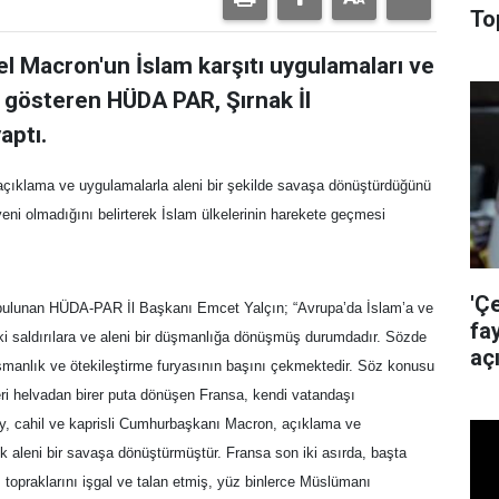
To
Macron'un İslam karşıtı uygulamaları ve
i gösteren HÜDA PAR, Şırnak İl
aptı.
ı açıklama ve uygulamalarla aleni bir şekilde savaşa dönüştürdüğünü
ni olmadığını belirterek İslam ülkelerinin harekete geçmesi
'Ç
lunan HÜDA-PAR İl Başkanı Emcet Yalçın; “Avrupa’da İslam’a ve
fa
iki saldırılara ve aleni bir düşmanlığa dönüşmüş durumdadır. Sözde
aç
şmanlık ve ötekileştirme furyasının başını çekmektedir. Söz konusu
ri helvadan birer puta dönüşen Fransa, kendi vatandaşı
y, cahil ve kaprisli Cumhurbaşkanı Macron, açıklama ve
tık aleni bir savaşa dönüştürmüştür. Fransa son iki asırda, başta
 topraklarını işgal ve talan etmiş, yüz binlerce Müslümanı