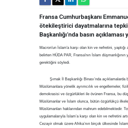
Fransa Cumhurbaşkanı Emmanuel 
ötekileştirici dayatmalarına tepk
Başkanlığı’nda basın açıklaması y
Macron'un İslam'a karşı olan kin ve nefretini, yaptığ
belirten HÜDA PAR, Fransa'nın İslam düşmanlığının ye
gerektiğini söyledi.
Şırnak İl Başkanlığı Binası’nda açıklamalarda bu
Müslümanlara yönelik ayrımcılık ve engellemeler, fiz
demokrasisi ve özgürlükleri ile övünen Fransa, bu dü
Müslümanlar ve İslam olunca, bütün özgürlükçü ilkele
Müslümanları haklarından mahrum edebilmektedir. To
uygulamalarıyla İslam’a karşı olan kin ve nefretini ar
Cezayir olmak üzere Afrika’nın birçok ülkesinde İslam