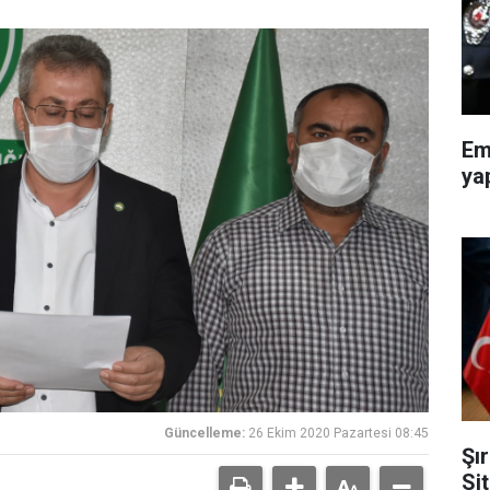
Em
ya
Güncelleme:
26 Ekim 2020 Pazartesi 08:45
Şı
Si