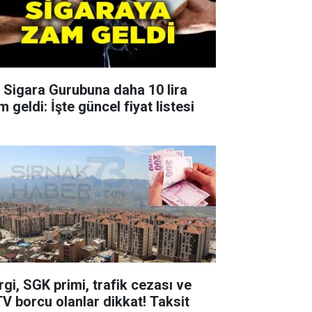
r Sigara Gurubuna daha 10 lira
 geldi: İşte güncel fiyat listesi
rgi, SGK primi, trafik cezası ve
V borcu olanlar dikkat! Taksit