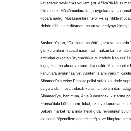
katlederek soykırım uygulamıştır. Afrika’da Müslümanl
ülkesindeki Müslümanlara karşı uygulamaya çalışmaktadı
koparamadığı Müslümanlara ‘terör ve aşırılıkla mücade
Hebdo gibi İslam düşmanı basın ve medyayı himaye ed
Başkan Yalçın; “Okullarda başörtü, çarşı ve pazarda 
gibi kurumların kapatılmasını adli makamların elinden 
ardından çıkarılan ‘Ayrımcılıkla Mücadele Kanunu’ ile
kişi gözaltına alındı ve sınır dışı edildi. Müslümanlar
kanunlara uygun faaliyet yürüten İslami yardım kurul
Sihamedi'nin evine Fransız polisi şafak vaktinde yapı
parçalandı, mescit olarak kullanılan bölüm darmadağı
Sihamedi'ye, hanımına, 4 ve 9 yaşındaki kızlarına po
Fransa’daki bütün cami, lokal, okul ve kurumlar izin, he
Bakanı market raflarında ‘helal gıda’ reyonunun bulun
okullarda öğrencilere gösterileceğini ve kitaplara gire