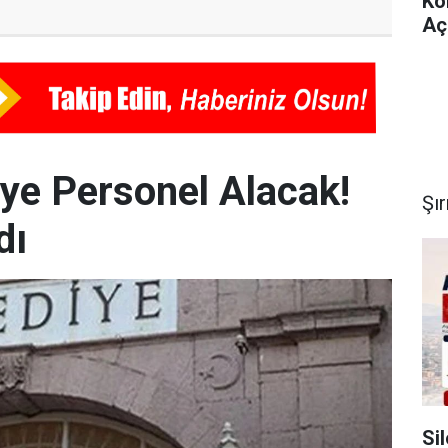
Ko
Aç
iye Personel Alacak!
Şı
dı
Si