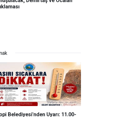
nuşulacak, Demirtaş ve Öcalan
ıklaması
rnak
lopi Belediyesi'nden Uyarı: 11.00-