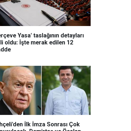
erçeve Yasa' taslağının detayları
li oldu: İşte merak edilen 12
dde
hçeli'den İlk İmza Sonrası Çok