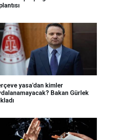
plantısı
erçeve yasa'dan kimler
ydalanamayacak? Bakan Gürlek
ıkladı