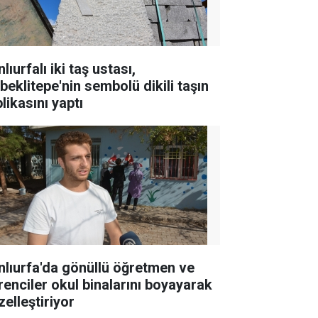
lıurfalı iki taş ustası,
beklitepe'nin sembolü dikili taşın
likasını yaptı
nlıurfa'da gönüllü öğretmen ve
renciler okul binalarını boyayarak
zelleştiriyor