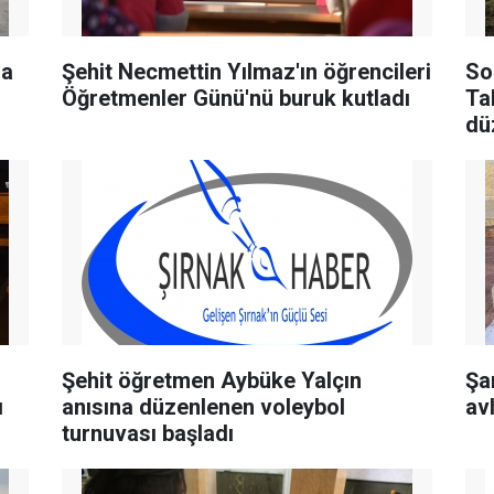
la
Şehit Necmettin Yılmaz'ın öğrencileri
So
Öğretmenler Günü'nü buruk kutladı
Ta
dü
n
Şehit öğretmen Aybüke Yalçın
Şa
ı
anısına düzenlenen voleybol
av
turnuvası başladı