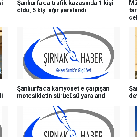
si
Şanlıurfa'da trafik kazasında 1 kişi
Mü
öldü, 5 kişi ağır yaralandı
ta
çe
Şanlıurfa'da kamyonetle çarpışan
Şa
di
motosikletin sürücüsü yaralandı
dev