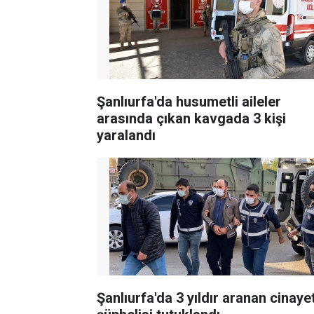
Şanlıurfa'da husumetli aileler
arasında çıkan kavgada 3 kişi
yaralandı
Şanlıurfa'da 3 yıldır aranan cinaye