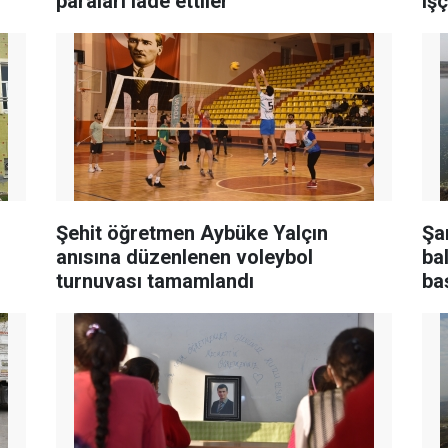
paraları iade ettiler
iş
Şehit öğretmen Aybüke Yalçın
Şa
anısına düzenlenen voleybol
ba
turnuvası tamamlandı
baş