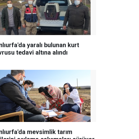
nlıurfa'da yaralı bulunan kurt
vrusu tedavi altına alındı
nlıurfa'da mevsimlik tarım