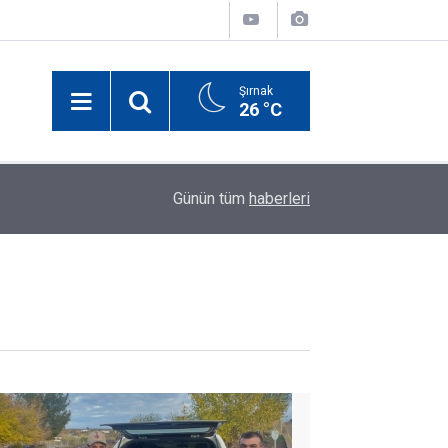
Şırnak
26 °C
00:02
Şırnak'ta üniversiteli gençler için gezi başvurula
Günün tüm
haberleri