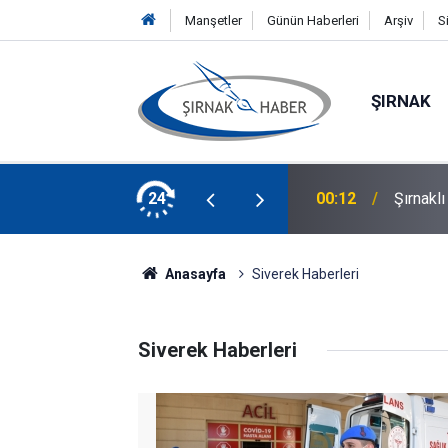
Manşetler
Günün Haberleri
Arşiv
S
ŞIRNAK
ı Küçük Miraç Hayatını Kaybetti
24
00:12
Şırnakl
Anasayfa
Siverek Haberleri
Siverek Haberleri