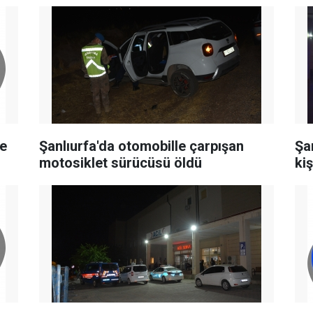
le
Şanlıurfa'da otomobille çarpışan
Şa
motosiklet sürücüsü öldü
kiş