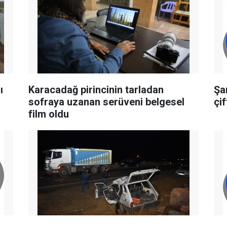
ı
Karacadağ pirincinin tarladan
Şa
sofraya uzanan serüveni belgesel
çi
film oldu