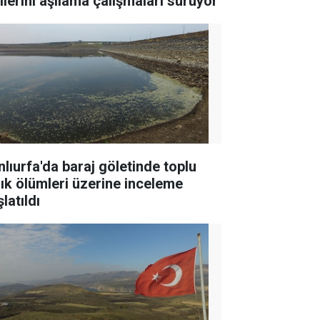
çilerini aşılama çalışmaları sürüyor
nlıurfa'da baraj göletinde toplu
lık ölümleri üzerine inceleme
latıldı