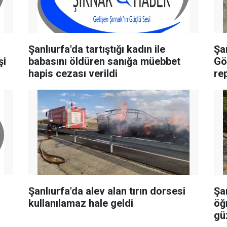
Şanlıurfa'da tartıştığı kadın ile
Şan
şi
babasını öldüren sanığa müebbet
Gö
hapis cezası verildi
rep
Şanlıurfa'da alev alan tırın dorsesi
Şa
kullanılamaz hale geldi
öğ
gü