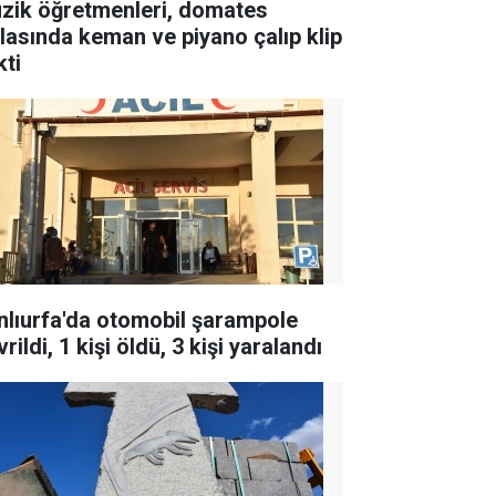
zik öğretmenleri, domates
rlasında keman ve piyano çalıp klip
kti
nlıurfa'da otomobil şarampole
rildi, 1 kişi öldü, 3 kişi yaralandı