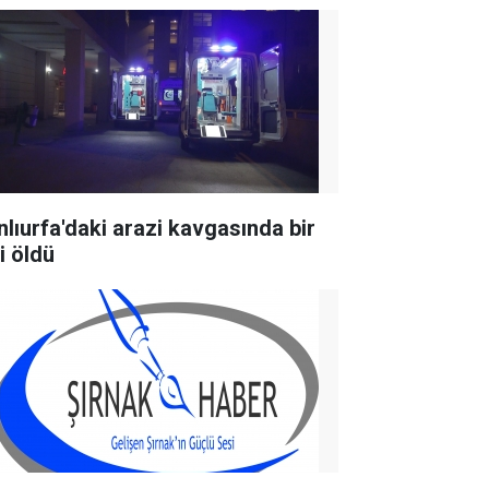
nlıurfa'daki arazi kavgasında bir
i öldü