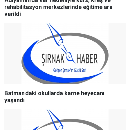
Adıyaman'da kar nedeniyle kurs, kreş ve
rehabilitasyon merkezlerinde eğitime ara
verildi
Batman'daki okullarda karne heyecanı
yaşandı