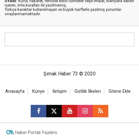
UYARI:
Küfür, hakaret, rencide edici cümleler veya imalar, inançlara saldırı
içeren, imla kuralları ile yazılmamış,
Türkçe karakter kullanılmayan ve büyük harflerle yazılmış yorumlar
onaylanmamaktadır.
Şırnak Haber 73 © 2020
Anasayfa
Künye
İletişim
Gizlilik İlkeleri
Sitene Ekle
Haber Portalı Yazılımı