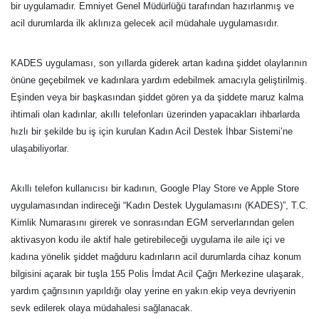
bir uygulamadır. Emniyet Genel Müdürlüğü tarafından hazırlanmış ve
acil durumlarda ilk aklınıza gelecek acil müdahale uygulamasıdır.
KADES uygulaması, son yıllarda giderek artan kadına şiddet olaylarının
önüne geçebilmek ve kadınlara yardım edebilmek amacıyla geliştirilmiş.
Eşinden veya bir başkasından şiddet gören ya da şiddete maruz kalma
ihtimali olan kadınlar, akıllı telefonları üzerinden yapacakları ihbarlarda
hızlı bir şekilde bu iş için kurulan Kadın Acil Destek İhbar Sistemi’ne
ulaşabiliyorlar.
Akıllı telefon kullanıcısı bir kadının, Google Play Store ve Apple Store
uygulamasından indireceği “Kadın Destek Uygulamasını (KADES)”, T.C.
Kimlik Numarasını girerek ve sonrasından EGM serverlarından gelen
aktivasyon kodu ile aktif hale getirebileceği uygulama ile aile içi ve
kadına yönelik şiddet mağduru kadınların acil durumlarda cihaz konum
bilgisini açarak bir tuşla 155 Polis İmdat Acil Çağrı Merkezine ulaşarak,
yardım çağrısının yapıldığı olay yerine en yakın ekip veya devriyenin
sevk edilerek olaya müdahalesi sağlanacak.