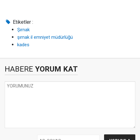
Etiketler :
Şırnak
şırnak il emniyet müdürlüğü
kades
HABERE
YORUM KAT