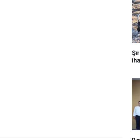
Şı
ih