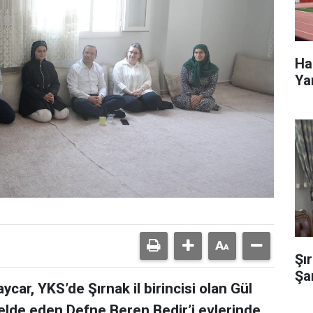
Ha
Ya
Şı
Şa
ar, YKS’de Şırnak il birincisi olan Gül
 elde eden Defne Beren Bedir’i evlerinde