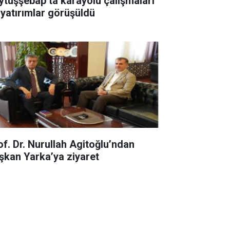
ytüşşebap’ta karayolu çalışmaları
 yatırımlar görüşüldü
of. Dr. Nurullah Agitoğlu’ndan
şkan Yarka’ya ziyaret