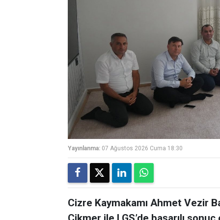
Yayınlanma:
07 Ağustos 2026 Cuma 18:30
Cizre Kaymakamı Ahmet Vezir Bayc
Çikmer ile LGS’de başarılı sonuç