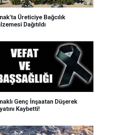
rnak'ta Üreticiye Bağcılık
lzemesi Dağıtıldı
rnaklı Genç İnşaatan Düşerek
yatını Kaybetti!