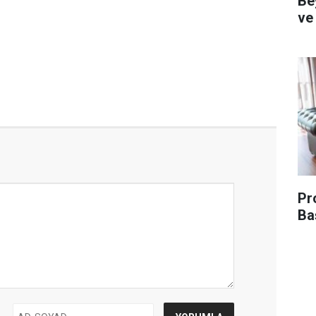
Be
ve
Pr
Ba