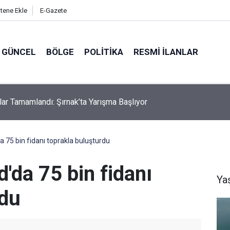
itene Ekle
E-Gazete
GÜNCEL
BÖLGE
POLITIKA
RESMI İLANLAR
klar Tamamlandı: Şırnak’ta Yarışma Başlıyor
a 75 bin fidanı toprakla buluşturdu
d'da 75 bin fidanı
Ya
rdu