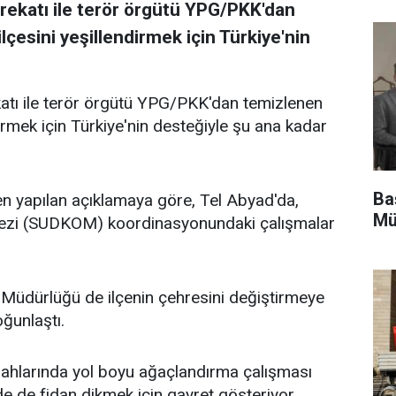
rekatı ile terör örgütü YPG/PKK'dan
lçesini yeşillendirmek için Türkiye'nin
atı ile terör örgütü YPG/PKK'dan temizlenen
dirmek için Türkiye'nin desteğiyle şu ana kadar
Ba
 yapılan açıklamaya göre, Tel Abyad'da,
Mü
ezi (SUDKOM) koordinasyonundaki çalışmalar
üdürlüğü de ilçenin çehresini değiştirmeye
ğunlaştı.
ahlarında yol boyu ağaçlandırma çalışması
nde de fidan dikmek için gayret gösteriyor.