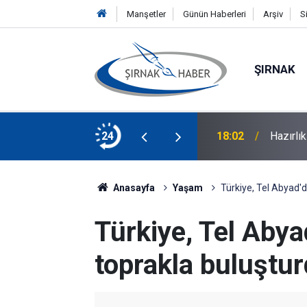
Manşetler
Günün Haberleri
Arşiv
S
ŞIRNAK
yoğun ilgi: İlk gebelik 4,5 aylık
24
18:02
Hazırlı
Anasayfa
Yaşam
Türkiye, Tel Abyad'd
Türkiye, Tel Abya
toprakla buluştu