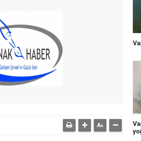
Va
Va
yoğ