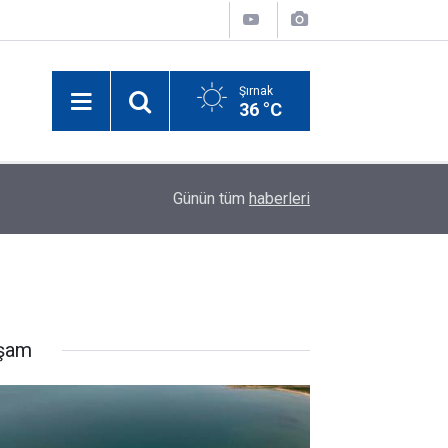
Şırnak
36 °C
17:59
Şırnak TEKNOFEST Drone Şampiyonası'na Ev Sa
Günün tüm
haberleri
şam