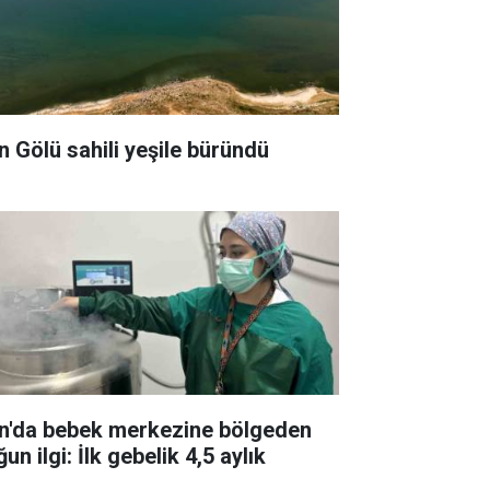
n Gölü sahili yeşile büründü
n'da bebek merkezine bölgeden
un ilgi: İlk gebelik 4,5 aylık