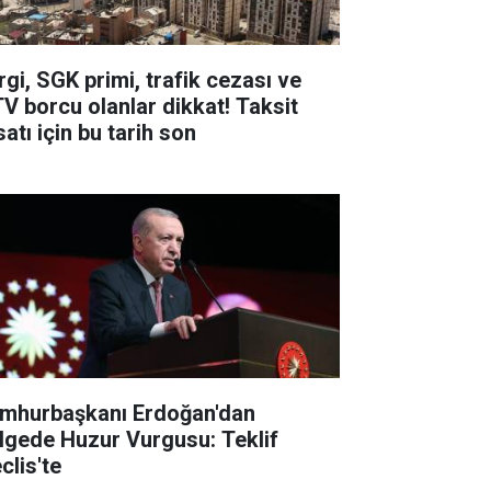
rgi, SGK primi, trafik cezası ve
V borcu olanlar dikkat! Taksit
satı için bu tarih son
mhurbaşkanı Erdoğan'dan
lgede Huzur Vurgusu: Teklif
clis'te