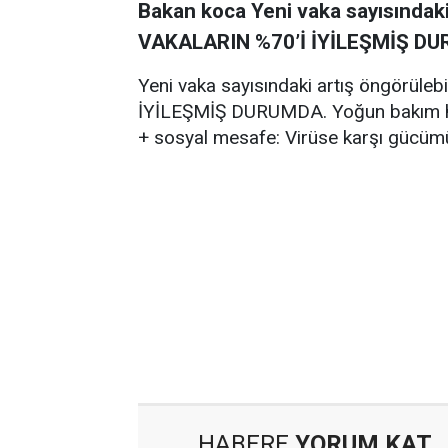
Bakan koca Yeni vaka sayısındaki
VAKALARIN %70’İ İYİLEŞMİŞ DU
Yeni vaka sayısındaki artış öngörüle
İYİLEŞMİŞ DURUMDA. Yoğun bakım h
+ sosyal mesafe: Virüse karşı gücümü
HABERE
YORUM KAT