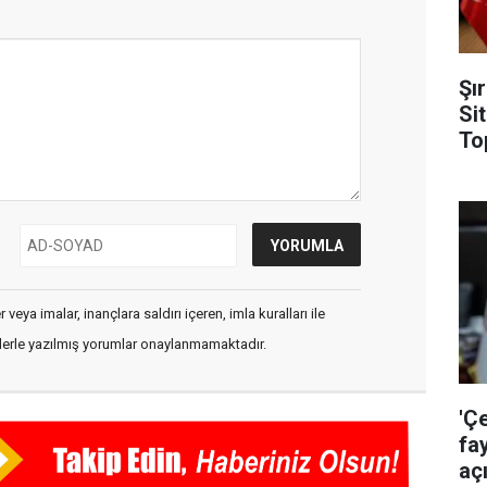
Şı
Si
To
veya imalar, inançlara saldırı içeren, imla kuralları ile
flerle yazılmış yorumlar onaylanmamaktadır.
'Ç
fa
aç