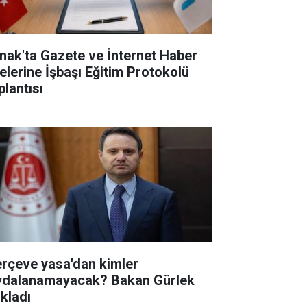
rnak'ta Gazete ve İnternet Haber
telerine İşbaşı Eğitim Protokolü
plantısı
erçeve yasa'dan kimler
ydalanamayacak? Bakan Gürlek
ıkladı