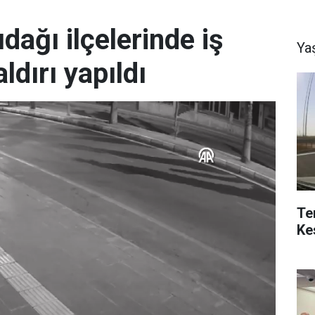
ağı ilçelerinde iş
Ya
aldırı yapıldı
Te
Ke