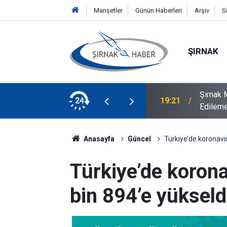
Manşetler
Günün Haberleri
Arşiv
S
ŞIRNAK
Şırnak M
, Mardin'de ziyaretlerde bulundu
24
19:21
Edilem
Anasayfa
Güncel
Türkiye’de koronavi
Türkiye’de korona
bin 894’e yükseld