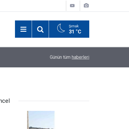
Şırnak
31 °C
18:47
7 Ağustos Şırnak'ta Günün Öne Çıkan Haberleri
Günün tüm
haberleri
ncel