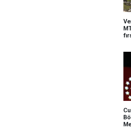
Ve
MT
fır
Cu
Bö
Me