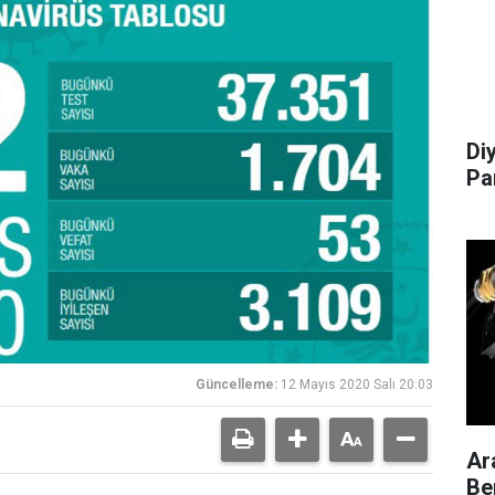
Di
Pa
Güncelleme:
12 Mayıs 2020 Salı 20:03
Ar
Be