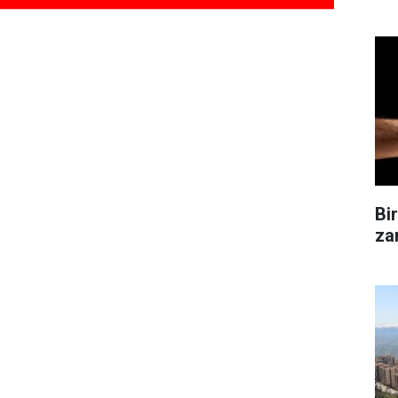
Bi
zam