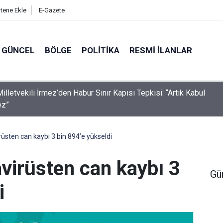
itene Ekle
E-Gazete
GÜNCEL
BÖLGE
POLITIKA
RESMI İLANLAR
illetvekili İrmez’den Habur Sınır Kapısı Tepkisi: “Artık Kabul
ez”
rüsten can kaybı 3 bin 894’e yükseldi
virüsten can kaybı 3
Gü
i