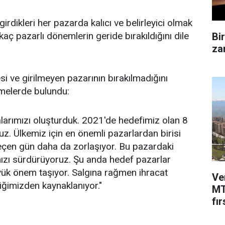
irdikleri her pazarda kalıcı ve belirleyici olmak
rkaç pazarlı dönemlerin geride bırakıldığını dile
Bi
zam
 ve girilmeyen pazarının bırakılmadığını
rmelerde bulundu:
alarımızı oluşturduk. 2021'de hedefimiz olan 8
uz. Ülkemiz için en önemli pazarlardan birisi
geçen gün daha da zorlaşıyor. Bu pazardaki
mızı sürdürüyoruz. Şu anda hedef pazarlar
yük önem taşıyor. Salgına rağmen ihracat
Ve
liğimizden kaynaklanıyor."
MT
fır