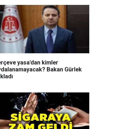
erçeve yasa'dan kimler
ydalanamayacak? Bakan Gürlek
ıkladı