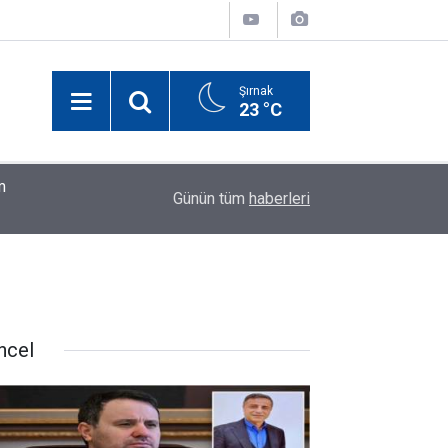
Şırnak
23 °C
ar
00:22
Çerçeve yasası ile Demirtaş çıkacak mı? Bakan 
Günün tüm
haberleri
ncel