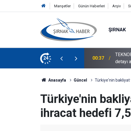
Manşetler
Günün Haberleri
Arşiv
S
ŞIRNAK
ıyor: Ücretsiz ulaşım, konser ve program
Silopi 
24
00:23
Verildi!
Anasayfa
Güncel
Türkiye'nin bakliyat
Türkiye'nin bakli
ihracat hedefi 7,5