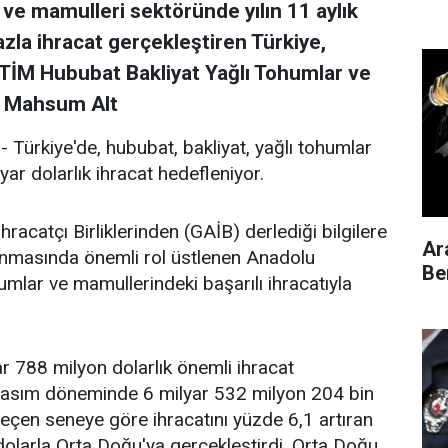
 ve mamulleri sektöründe yılın 11 aylık
zla ihracat gerçekleştiren Türkiye,
 TİM Hububat Bakliyat Yağlı Tohumlar ve
ı Mahsum Alt
rkiye'de, hububat, bakliyat, yağlı tohumlar
yar dolarlık ihracat hedefleniyor.
catçı Birliklerinden (GAİB) derlediği bilgilere
Ar
lanmasında önemli rol üstlenen Anadolu
Be
humlar ve mamullerindeki başarılı ihracatıyla
 788 milyon dolarlık önemli ihracat
k-kasım döneminde 6 milyar 532 milyon 204 bin
 geçen seneye göre ihracatını yüzde 6,1 artıran
r dolarla Orta Doğu'ya gerçekleştirdi. Orta Doğu