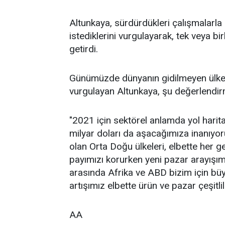
Altunkaya, sürdürdükleri çalışmalarla g
istediklerini vurgulayarak, tek veya bi
getirdi.
Günümüzde dünyanın gidilmeyen ülkesi
vurgulayan Altunkaya, şu değerlendi
"2021 için sektörel anlamda yol harit
milyar doları da aşacağımıza inanıyor
olan Orta Doğu ülkeleri, elbette her 
payımızı korurken yeni pazar arayışı
arasında Afrika ve ABD bizim için bü
artışımız elbette ürün ve pazar çeşitli
AA