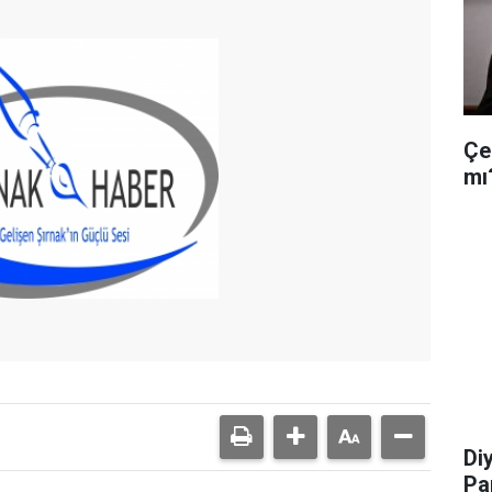
Çe
mı
Di
Pa