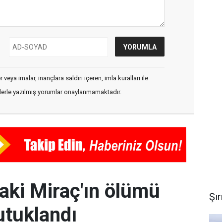
veya imalar, inançlara saldırı içeren, imla kuralları ile
flerle yazılmış yorumlar onaylanmamaktadır.
daki Miraç'ın ölümü
Şı
utuklandı