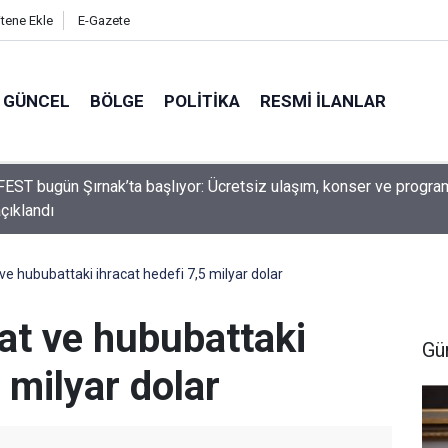
itene Ekle
E-Gazete
GÜNCEL
BÖLGE
POLITIKA
RESMI İLANLAR
Belediyesi'nden Sınır Değişikliği Açıklaması: O Mahalleler İçin Kar
 ve hububattaki ihracat hedefi 7,5 milyar dolar
yat ve hububattaki
Gü
 milyar dolar