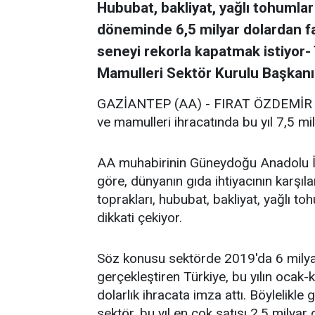
Hububat, bakliyat, yağlı tohumlar
döneminde 6,5 milyar dolardan fa
seneyi rekorla kapatmak istiyor-
Mamulleri Sektör Kurulu Başkan
GAZİANTEP (AA) - FIRAT ÖZDEMİR - Tü
ve mamulleri ihracatında bu yıl 7,5 mil
AA muhabirinin Güneydoğu Anadolu İhra
göre, dünyanın gıda ihtiyacının karşı
toprakları, hububat, bakliyat, yağlı to
dikkati çekiyor.
Söz konusu sektörde 2019'da 6 milyar
gerçekleştiren Türkiye, bu yılın oca
dolarlık ihracata imza attı. Böylelikle
sektör, bu yıl en çok satışı 2,5 milya