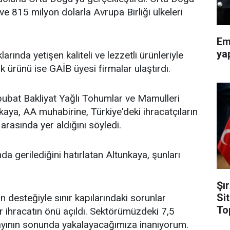
 ve 815 milyon dolarla Avrupa Birliği ülkeleri
Em
ya
arında yetişen kaliteli ve lezzetli ürünleriyle
 ürünü ise GAİB üyesi firmalar ulaştırdı.
bubat Bakliyat Yağlı Tohumlar ve Mamulleri
ya, AA muhabirine, Türkiye'deki ihracatçıların
 arasında yer aldığını söyledi.
nda gerilediğini hatırlatan Altunkaya, şunları
Şı
Si
 desteğiyle sınır kapılarındaki sorunlar
To
 ihracatın önü açıldı. Sektörümüzdeki 7,5
k ayının sonunda yakalayacağımıza inanıyorum.