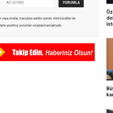
Öz
do
veya imalar, inançlara saldırı içeren, imla kuralları ile
is
flerle yazılmış yorumlar onaylanmamaktadır.
Bü
ka