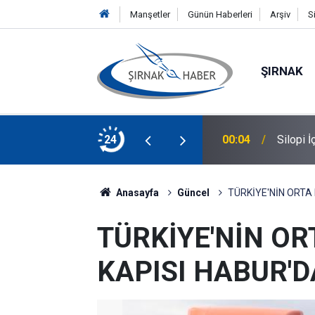
Manşetler
Günün Haberleri
Arşiv
S
ŞIRNAK
ine Demir Bologna Üniversitesi'nde
24
00:04
Silopi 
Anasayfa
Güncel
TÜRKİYE'NİN ORTA
TÜRKİYE'NİN OR
KAPISI HABUR'