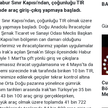
Habur Sınır Kapısı'ndan, çoğunluğu TIR
BA
de araç giriş-çıkış yapmaya başladı.
r Sınır Kapısı'ndan, çoğunluğu TIR olmak üzere
Gü
ış yapmaya başladı. Doğu Anadolu İhracatçılar
e Şırnak Ticaret ve Sanayi Odası Meclis Başkan
 Kapısı'nın bölgenin can damarı olduğunu
lerimiz ve ihracatçılarımız yapılan uygulamalar
 Irak'a açılan Şırnak'ın Silopi ilçesindeki Habur
yle 1 Mart'ta çift yönlü giriş ve çıkışlara
 temassız ihracat uygulamasına ve 4 Mayıs'ta da
demi sürecinde Irak tarafında biriken 10 bin TIR,
imize edilerek geçişler tekrar kontrol altına
Cu
erine Orta Doğu pazarına yönelince gümrük
Bö
m tarihleri arasında Irak'tan Türkiye'ye 35 bin
Me
3 bin 100 araç girişi gerçekleşirken,
 büyük araç olmak üzere toplamda 41 bin 722