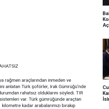
Ba
Ko
Aç
AHATSIZ
ya rağmen araçlarından inmeden ve
ini anlatan Türk şoförler, Irak Gümrüğü'nde
Cu
u durumdan rahatsız olduklarını söyledi. TIR
Ka
İs
 sistemleri var. Türk gümrüğünde araçtan
 kilometre kadar arabalarımızı bırakıp