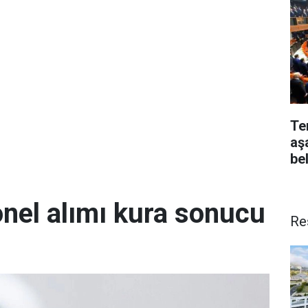
Te
aş
bel
onel alımı kura sonucu
Re