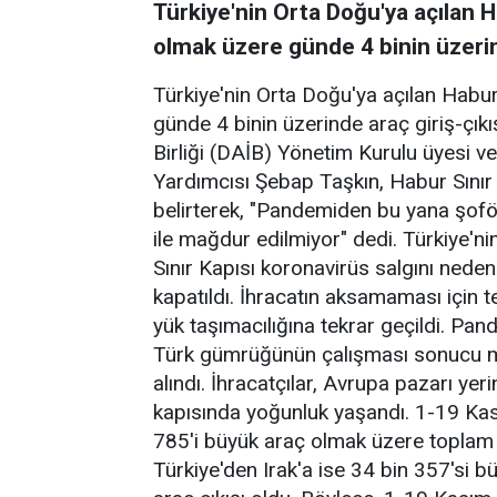
Türkiye'nin Orta Doğu'ya açılan 
olmak üzere günde 4 binin üzerin
Türkiye'nin Orta Doğu'ya açılan Habu
günde 4 binin üzerinde araç giriş-çık
Birliği (DAİB) Yönetim Kurulu üyesi v
Yardımcısı Şebap Taşkın, Habur Sınır
belirterek, "Pandemiden bu yana şoför
ile mağdur edilmiyor" dedi. Türkiye'nin
Sınır Kapısı koronavirüs salgını nedeni
kapatıldı. İhracatın aksamaması için
yük taşımacılığına tekrar geçildi. Pan
Türk gümrüğünün çalışması sonucu min
alındı. İhracatçılar, Avrupa pazarı y
kapısında yoğunluk yaşandı. 1-19 Kası
785'i büyük araç olmak üzere toplam 4
Türkiye'den Irak'a ise 34 bin 357'si