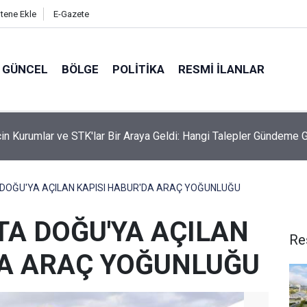
itene Ekle
E-Gazete
GÜNCEL
BÖLGE
POLITIKA
RESMI İLANLAR
İçin Kurumlar ve STK'lar Bir Araya Geldi: Hangi Talepler Gündeme 
 DOĞU'YA AÇILAN KAPISI HABUR'DA ARAÇ YOĞUNLUĞU
TA DOĞU'YA AÇILAN
Re
DA ARAÇ YOĞUNLUĞU