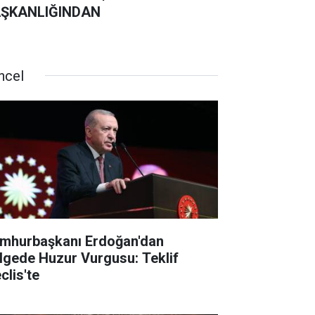
ŞKANLIĞINDAN
ncel
mhurbaşkanı Erdoğan'dan
lgede Huzur Vurgusu: Teklif
clis'te