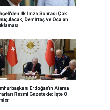
hçeli'den İlk İmza Sonrası Çok
nuşulacak, Demirtaş ve Öcalan
ıklaması
mhurbaşkanı Erdoğan'ın Atama
rarları Resmi Gazete'de: İşte O
imler