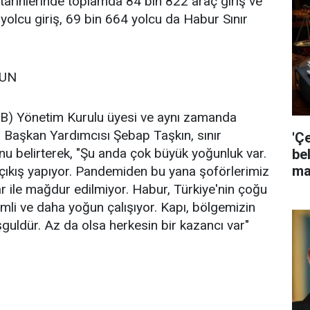
 tarihlerinde toplamda 84 bin 822 araç giriş ve
1 yolcu giriş, 69 bin 664 yolcu da Habur Sınır
NUN
AİB) Yönetim Kurulu üyesi ve aynı zamanda
s Başkan Yardımcısı Şebap Taşkın, sınır
'Ç
u belirterek, "Şu anda çok büyük yoğunluk var.
bel
ma
a çıkış yapıyor. Pandemiden bu yana şoförlerimiz
ar ile mağdur edilmiyor. Habur, Türkiye'nin çoğu
mli ve daha yoğun çalışıyor. Kapı, bölgemizin
şguldür. Az da olsa herkesin bir kazancı var"