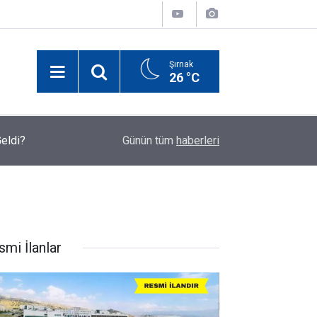
Şırnak
26 °C
Geldi?
00:03
Cizre'de 24 Derslikli Yeni Okul Eylül Ayında Eğit
Günün tüm
haberleri
smi İlanlar