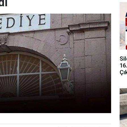
dı
Si
16
Çı