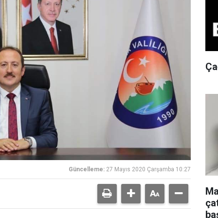
Ça
Güncelleme:
27 Mayıs 2020 Çarşamba 10:27
Ma
ça
ba