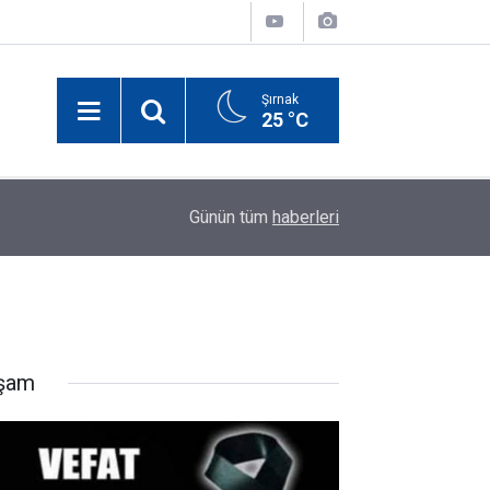
Şırnak
25 °C
yın
00:17
Elektrik Akımına Kapılan Şırnaklı Küçük Miraç Ha
Günün tüm
haberleri
şam