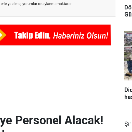
flerle yazılmış yorumlar onaylanmamaktadır.
Dö
Gü
Di
ha
iye Personel Alacak!
Şı