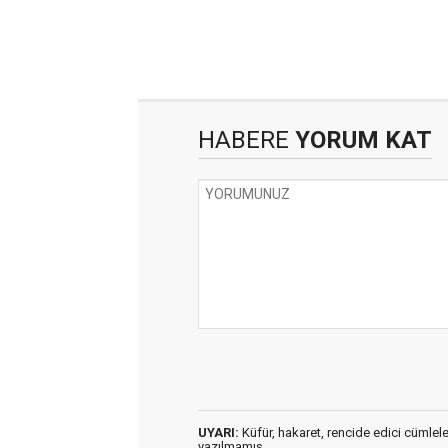
HABERE
YORUM KAT
UYARI:
Küfür, hakaret, rencide edici cümleler 
yazılmamış,