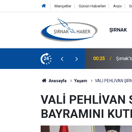
Manşetler
Günün Haberleri
Arşiv
S
ŞIRNAK
lacak! Başvurular Başladı
24
00:21
Silopi 
Anasayfa
Yaşam
VALİ PEHLİVAN ŞIR
VALİ PEHLİVAN 
BAYRAMINI KUT