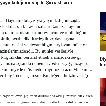
yayınladığı mesaj ile Şırnaklıların
an Bayramı dolayısıyla yayımladığ mesajda;
lerle dolu, on bir ayın sultanı Ramazan ayının
ayramı’na ulaşmasının sevincini ve mutluluğunu
birlik, beraberlik, kardeşlik ve dayanışma
mın tesisini ve devamlılığını sağlayan, milletçe
inelerimizdendir. Bu günler vesilesiyle
kırgınlıkları bertaraf etmek aramızdaki sevgi
Di
dayanışma açısından önem arz eden saygı, hoşgörü
ka
 Memnuniyetle müşahede ediyoruz ki aziz Milletimiz
 ve bugünlere taşımıştır. Bu değerlerimizin varlığı
 bu bayramı evde geçirmek durumunda olduğumuzun altı çizilen
ronavirüs salgınına karşı alınan tedbirlerden dolayı bu seneki