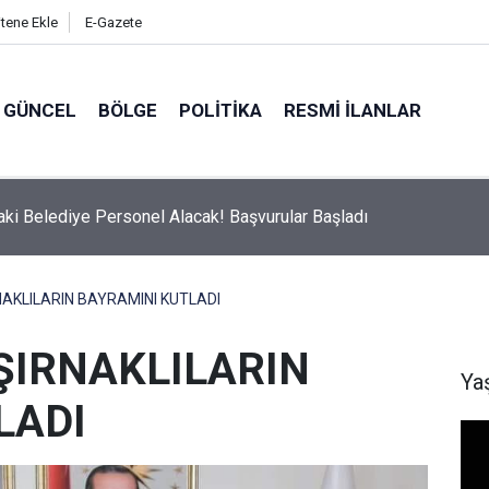
itene Ekle
E-Gazete
GÜNCEL
BÖLGE
POLITIKA
RESMI İLANLAR
Belediyesi'nden Uyarı: 11.00-16.00 Saatleri Arasında Dışarı Çıkma
NAKLILARIN BAYRAMINI KUTLADI
ŞIRNAKLILARIN
Ya
LADI