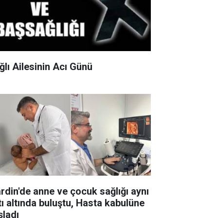
ğlı Ailesinin Acı Günü
rdin'de anne ve çocuk sağlığı aynı
tı altında buluştu, Hasta kabulüne
şladı