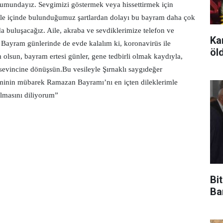
mundayız. Sevgimizi göstermek veya hissettirmek için
nle içinde bulunduğumuz şartlardan dolayı bu bayram daha çok
a buluşacağız. Aile, akraba ve sevdiklerimize telefon ve
Ka
z. Bayram günlerinde de evde kalalım ki, koronavirüs ile
öld
 olsun, bayram ertesi günler, gene tedbirli olmak kaydıyla,
 sevincine dönüşsün.Bu vesileyle Şırnaklı saygıdeğer
leminin mübarek Ramazan Bayramı’nı en içten dileklerimle
 olmasını diliyorum”
Bi
Ba