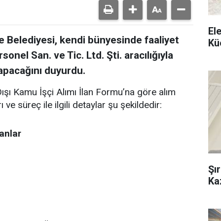
El
 Belediyesi, kendi bünyesinde faaliyet
Kü
nel San. ve Tic. Ltd. Şti. aracılığıyla
yapacağını duyurdu.
şı Kamu İşçi Alımı İlan Formu’na göre alım
ve süreç ile ilgili detaylar şu şekildedir:
anlar
Şı
Ka