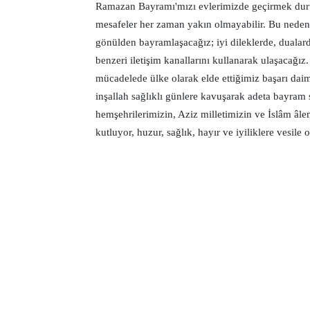
Ramazan Bayramı'mızı evlerimizde geçirmek duru
mesafeler her zaman yakın olmayabilir. Bu nede
gönülden bayramlaşacağız; iyi dileklerde, dualard
benzeri iletişim kanallarını kullanarak ulaşacağı
mücadelede ülke olarak elde ettiğimiz başarı daim
inşallah sağlıklı günlere kavuşarak adeta bayram
hemşehrilerimizin, Aziz milletimizin ve İslâm â
kutluyor, huzur, sağlık, hayır ve iyiliklere vesile