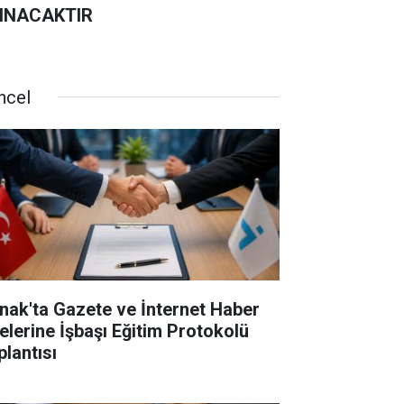
INACAKTIR
ncel
rnak'ta Gazete ve İnternet Haber
telerine İşbaşı Eğitim Protokolü
plantısı