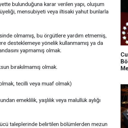
liyette bulunduğuna karar verilen yapı, oluşum
yeliği, mensubiyeti veya iltisaki yahut bunlarla
erisinde olmamış, bu örgütlere yardım etmemiş,
ere desteklemeye yönelik kullanmamış ya da
gandasını yapmamış olmak.
Cu
Bö
ksun bırakılmamış olmak.
Me
 olmak, tecilli veya muaf olmak)
ndan emeklilik, yaşlılık veya malullük aylığı
 gücü taleplerinde belirtilen bölümlerden mezun