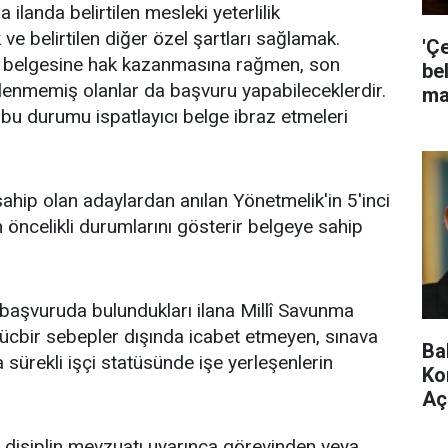
 ilanda belirtilen mesleki yeterlilik
ve belirtilen diğer özel şartları sağlamak.
'Ç
lık belgesine hak kazanmasına rağmen, son
bel
enlenmemiş olanlar da başvuru yapabileceklerdir.
ma
 bu durumu ispatlayıcı belge ibraz etmeleri
hip olan adaylardan anılan Yönetmelik'in 5'inci
n öncelikli durumlarını gösterir belgeye sahip
 başvuruda bulundukları ilana Millî Savunma
mücbir sebepler dışında icabet etmeyen, sınava
Ba
sürekli işçi statüsünde işe yerleşenlerin
Ko
Aç
li disiplin mevzuatı uyarınca görevinden veya