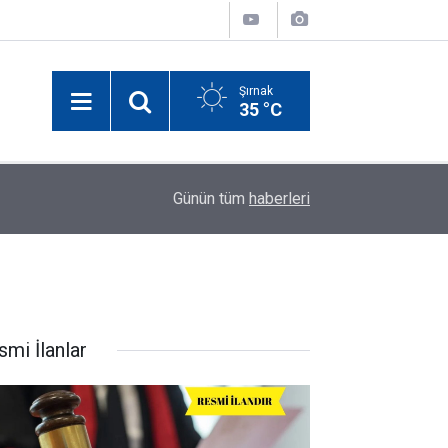
Şırnak
35 °C
16:26
Şırnak’ta Kesintisiz İçme Suyu İçin Cevizdüzü 
Günün tüm
haberleri
smi İlanlar