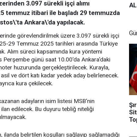
erinden 3.097 sürekli işçi alımı
AL
25 temmuz itibari ile başladı 29 temmuzda
tos\'ta Ankara\'da yapılacak.
Gü
erinde görevlendirilmek üzere 3.097 sürekli işçi
 25-29 Temmuz 2025 tarihleri arasında Türkiye
ak. Alım süreci kapsamında kura yöntemi
s Perşembe günü saat 10.00'da Ankara'daki
ter huzurunda gerçekleştirilecek. Kurayla,
 asil ve dört katı kadar yedek aday belirlenecek.
ayrıca kura çekilecek.
zanan adayların isim listesi MSB'nin
Şı
an edilecek. Bu duyuru tebliğ niteliği
Si
pılmayacak.
To
ilanda belirtilen koşulları sağlayıp sağlamadığı