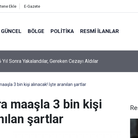
itene Ekle
E-Gazete
GÜNCEL
BÖLGE
POLITIKA
RESMI İLANLAR
 6 Yıl Sonra Yakalandılar, Gereken Cezayı Aldılar
maaşla 3 bin kişi alınacak! İşte aranılan şartlar
ra maaşla 3 bin kişi
Re
nılan şartlar