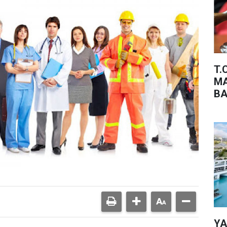
T.
MA
BA
YA