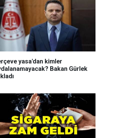
erçeve yasa'dan kimler
ydalanamayacak? Bakan Gürlek
ıkladı