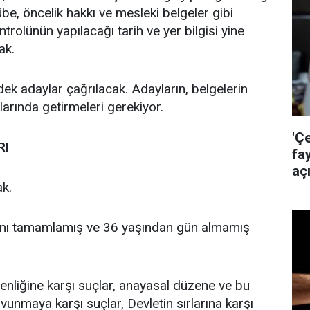
be, öncelik hakkı ve mesleki belgeler gibi
trolünün yapılacağı tarih ve yer bilgisi yine
ak.
k adaylar çağrılacak. Adayların, belgelerin
anlarında getirmeleri gerekiyor.
'Ç
RI
fa
aç
ak.
yaşını tamamlamış ve 36 yaşından gün almamış
venliğine karşı suçlar, anayasal düzene ve bu
savunmaya karşı suçlar, Devletin sırlarına karşı