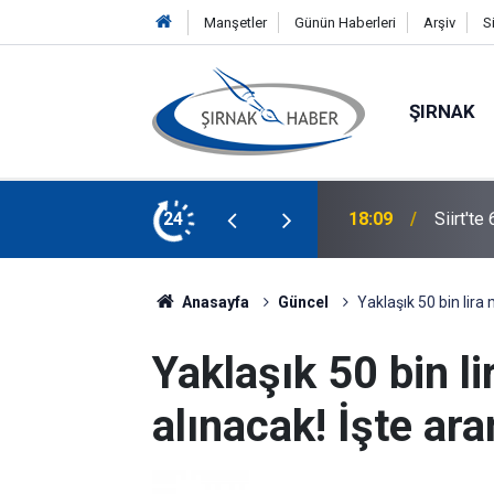
Manşetler
Günün Haberleri
Arşiv
S
ŞIRNAK
rubu hastane statüsüne yükseltildi
24
18:09
Siirt'te
Anasayfa
Güncel
Yaklaşık 50 bin lira 
Yaklaşık 50 bin li
alınacak! İşte ara