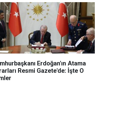
mhurbaşkanı Erdoğan'ın Atama
rarları Resmi Gazete'de: İşte O
imler