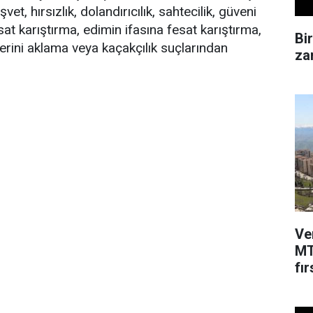
et, hırsızlık, dolandırıcılık, sahtecilik, güveni
esat karıştırma, edimin ifasına fesat karıştırma,
Bi
erini aklama veya kaçakçılık suçlarından
zam
Ve
MT
fır