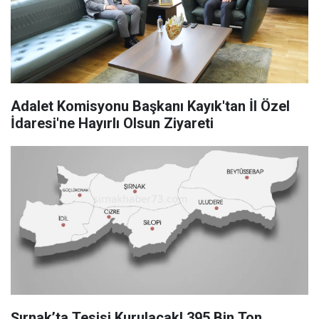
Adalet Komisyonu Başkanı Kayık'tan İl Özel
İdaresi'ne Hayırlı Olsun Ziyareti
Şırnak’ta Tesisi Kurulacak! 395 Bin Ton