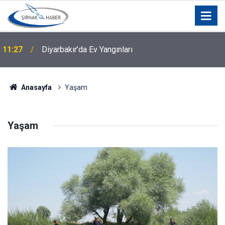
Selçuk Bayraktar Şırnak’ta Drone Şampiyonası
11:07
Finaline Katılacak
Anasayfa
Yaşam
Yaşam