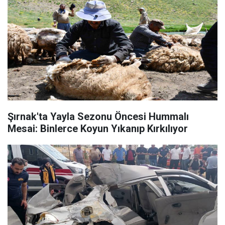
Şırnak'ta Yayla Sezonu Öncesi Hummalı
Mesai: Binlerce Koyun Yıkanıp Kırkılıyor