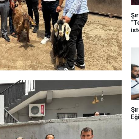
Şır
“T
ist
Şır
Eğ