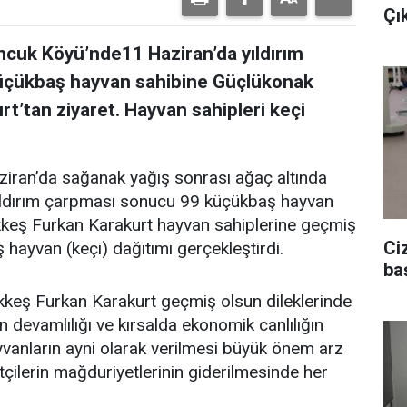
Çı
ncuk Köyü’nde11 Haziran’da yıldırım
küçükbaş hayvan sahibine Güçlükonak
’tan ziyaret. Hayvan sahipleri keçi
ziran’da sağanak yağış sonrası ağaç altında
 Yıldırım çarpması sonucu 99 küçükbaş hayvan
keş Furkan Karakurt hayvan sahiplerine geçmiş
Ci
 hayvan (keçi) dağıtımı gerçekleştirdi.
ba
keş Furkan Karakurt geçmiş olsun dileklerinde
 devamlılığı ve kırsalda ekonomik canlılığın
yvanların ayni olarak verilmesi büyük önem arz
çilerin mağduriyetlerinin giderilmesinde her