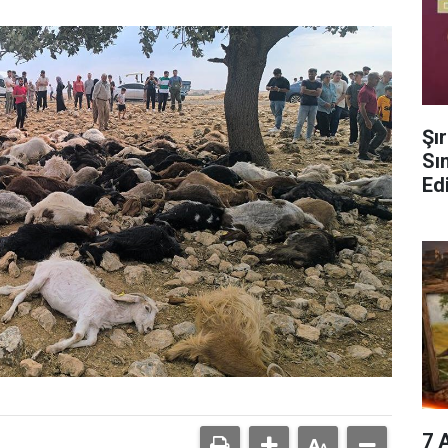
Şı
Sın
Ed
7 