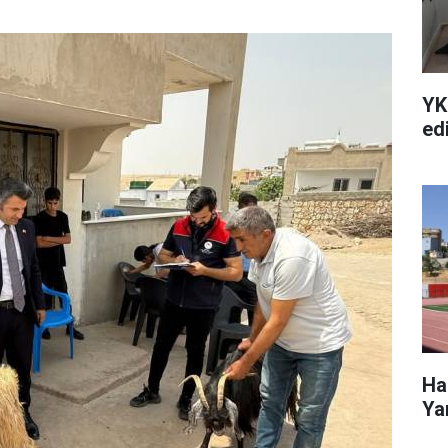
YK
edi
Ha
Ya