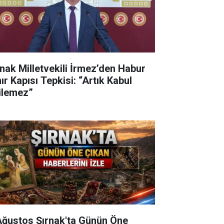
rnak Milletvekili İrmez’den Habur
ır Kapısı Tepkisi: “Artık Kabul
ilemez”
Ağustos Şırnak'ta Günün Öne