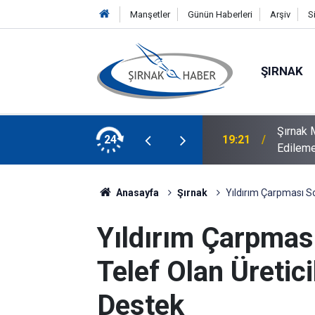
Manşetler
Günün Haberleri
Arşiv
S
ŞIRNAK
Şırnak M
, Mardin'de ziyaretlerde bulundu
24
19:21
Edilem
Anasayfa
Şırnak
Yıldırım Çarpması S
Yıldırım Çarpmas
Telef Olan Üreti
Destek