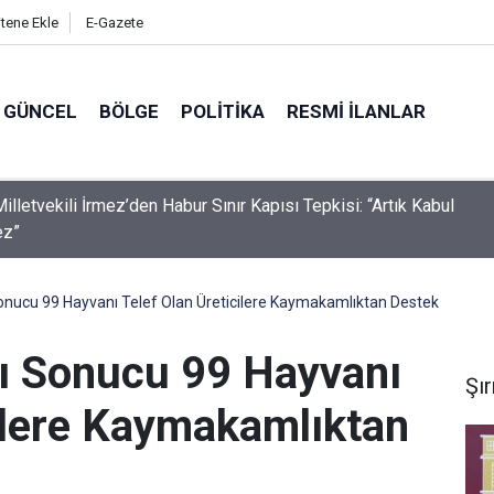
itene Ekle
E-Gazete
GÜNCEL
BÖLGE
POLITIKA
RESMI İLANLAR
illetvekili İrmez’den Habur Sınır Kapısı Tepkisi: “Artık Kabul
ez”
onucu 99 Hayvanı Telef Olan Üreticilere Kaymakamlıktan Destek
ı Sonucu 99 Hayvanı
Şı
cilere Kaymakamlıktan