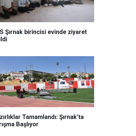
S Şırnak birincisi evinde ziyaret
ldi
zırlıklar Tamamlandı: Şırnak’ta
rışma Başlıyor