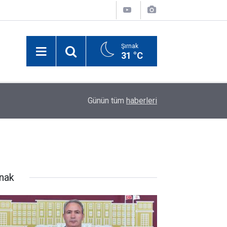
Şırnak
31 °C
18:47
7 Ağustos Şırnak'ta Günün Öne Çıkan Haberleri
Günün tüm
haberleri
rnak