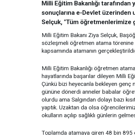
Milli Eğitim Bakanlığı tarafında
sonuçlarına e-Devlet üzerinden ul
Selçuk, "Tüm öğretmenlerimize gö
Milli Eğitim Bakanı Ziya Selçuk, Başö
sözleşmeli öğretmen atama törenine k
kapsamında atamanın gerçekleştirildi
Milli Eğitim Bakanlığı öğretmen atam
hayatlarında başarılar dileyen Milli E
Çünkü bizi heyecanla bekleyen genç m
gününe dönerdi anneler babalar öğretm
olurdu ama Salgından dolayı bazı kısıtl
yaptık. Uzaktan da olsa öğrencilerim
okulların açılıp sağlıklı günlerin gelm
Toplamda atamaya giren 48 bin 895 