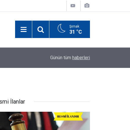
Şırnak
31 °C
21:29
Şırnak'ta motosiklet kazası: Sürücü yaralandı
Günün tüm
haberleri
smi İlanlar