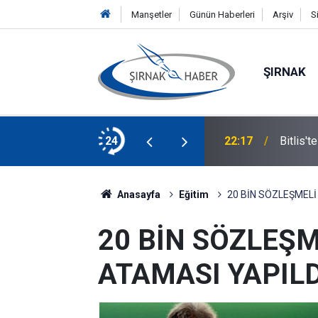
Manşetler
Günün Haberleri
Arşiv
S
ŞIRNAK
şi öldü, 2 kişi yaralandı
24
22:17
Bitlis'
Anasayfa
Eğitim
20 BİN SÖZLEŞMEL
20 BİN SÖZLEŞ
ATAMASI YAPILD