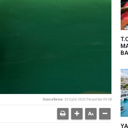
T.
MA
BA
Güncelleme:
03 Eylül 2020 Perşembe 09:08
YA