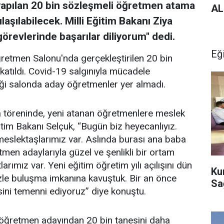
n yapılan 20 bin sözleşmeli öğretmen atama
AL
aşılabilecek. Milli Eğitim Bakanı Ziya
revlerinde başarılar diliyorum" dedi.
Eğ
ğretmen Salonu'nda gerçekleştirilen 20 bin
atıldı. Covid-19 salgınıyla mücadele
ği salonda aday öğretmenler yer almadı.
a töreninde, yeni atanan öğretmenlere meslek
ğitim Bakanı Selçuk, “Bugün biz heyecanlıyız.
eslektaşlarımız var. Aslında burası ana baba
en adaylarıyla güzel ve şenlikli bir ortam
arımız var. Yeni eğitim öğretim yılı açılışını dün
Ku
izle buluşma imkanına kavuştuk. Bir an önce
Sağ
esini temenni ediyoruz” diye konuştu.
öğretmen adayından 20 bin tanesini daha