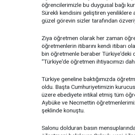
öğrencilerimizle bu duygusal bağı ku
Sürekli kendisini geliştiren yeniliklere
güzel görevin sizler tarafından özver
Ziya öğretmen olarak her zaman öğret
öğretmenlerin itibarını kendi itibarı o
bin öğretmenle beraber Türkiye'deki do
“Türkiye'de öğretmen ihtiyacımızı da
Türkiye geneline baktığımızda öğretm
oldu. Başta Cumhuriyetimizin kuruc
üzere ebediyete intikal etmiş tüm öğ
Aybüke ve Necmettin öğretmenlerimizi
şeklinde konuştu.
Salonu dolduran basın mensuplarında