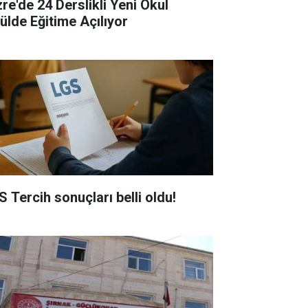
zre'de 24 Derslikli Yeni Okul
lülde Eğitime Açılıyor
S Tercih sonuçları belli oldu!