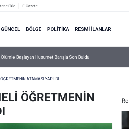
itene Ekle
E-Gazete
GÜNCEL
BÖLGE
POLITIKA
RESMI İLANLAR
te Ölümle Başlayan Husumet Barışla Son Buldu
İ ÖĞRETMENİN ATAMASI YAPILDI
MELİ ÖĞRETMENİN
Re
I