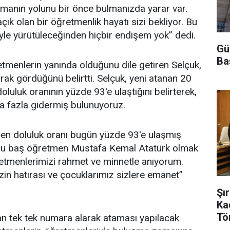
rmanın yolunu bir önce bulmanızda yarar var.
 açık olan bir öğretmenlik hayatı sizi bekliyor. Bu
iyle yürütüleceğinden hiçbir endişem yok” dedi.
Gü
Ba
menlerin yanında olduğunu dile getiren Selçuk,
larak gördüğünü belirtti. Selçuk, yeni atanan 20
luluk oranının yüzde 93'e ulaştığını belirterek,
ha fazla gidermiş bulunuyoruz.
en doluluk oranı bugün yüzde 93'e ulaşmış
usu baş öğretmen Mustafa Kemal Atatürk olmak
retmenlerimizi rahmet ve minnetle anıyorum.
n hatırası ve çocuklarımız sizlere emanet”
Şı
Ka
Tö
n tek tek numara alarak ataması yapılacak