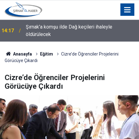
Beytüşşebap’ta karayolu çalışmaları ve yatırımlar
13:39
görüşüldü
Anasayfa
Eğitim
Cizre’de Öğrenciler Projelerini
Görücüye Çıkardı
Cizre’de Öğrenciler Projelerini
Görücüye Çıkardı