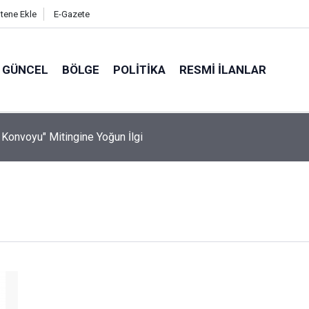
itene Ekle
E-Gazete
GÜNCEL
BÖLGE
POLITIKA
RESMI İLANLAR
n Konvoyu" Mitingine Yoğun İlgi