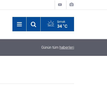
Şırnak
34 °C
11:31
Şırnak'ta trafik kazası: 2 kişi hastaneye kaldırıldı
Günün tüm
haberleri