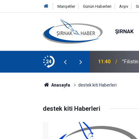
Manşetler
Günün Haberleri
Arşiv
S
ŞIRNAK
1 ölü, 15 yaralı
24
11:40
"Filisti
Anasayfa
destek kiti Haberleri
destek kiti Haberleri