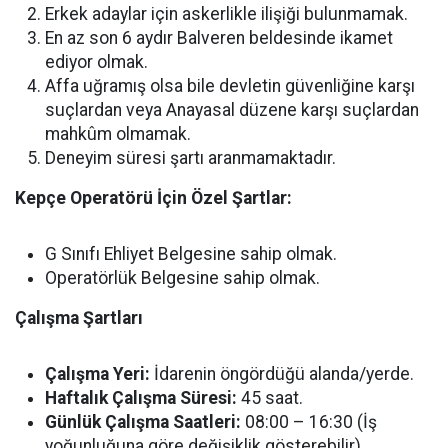
Erkek adaylar için askerlikle ilişiği bulunmamak.
En az son 6 aydır Balveren beldesinde ikamet
ediyor olmak.
Affa uğramış olsa bile devletin güvenliğine karşı
suçlardan veya Anayasal düzene karşı suçlardan
mahkûm olmamak.
Deneyim süresi şartı aranmamaktadır.
Kepçe Operatörü İçin Özel Şartlar:
G Sınıfı Ehliyet Belgesine sahip olmak.
Operatörlük Belgesine sahip olmak.
Çalışma Şartları
Çalışma Yeri:
İdarenin öngördüğü alanda/yerde.
Haftalık Çalışma Süresi:
45 saat.
Günlük Çalışma Saatleri:
08:00 – 16:30 (İş
yoğunluğuna göre değişiklik gösterebilir).