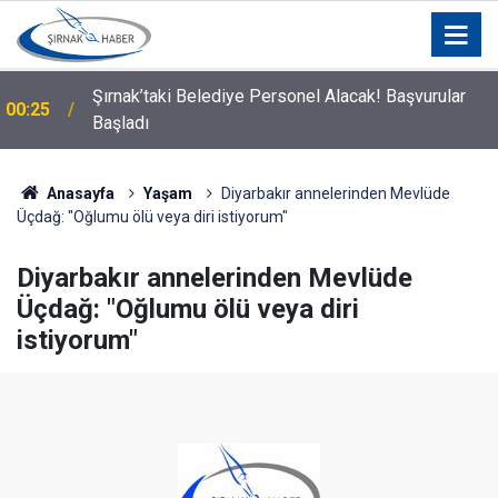
Şırnak’taki Belediye Personel Alacak! Başvurular
00:25
Başladı
Silopi Belediyesi'nden Uyarı: 11.00-16.00 Saatleri
00:21
Arasında Dışarı Çıkmayın
Anasayfa
Yaşam
Diyarbakır annelerinden Mevlüde
Üçdağ: "Oğlumu ölü veya diri istiyorum"
Diyarbakır annelerinden Mevlüde
Üçdağ: "Oğlumu ölü veya diri
istiyorum"