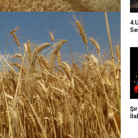
4.
Se
Şı
İla