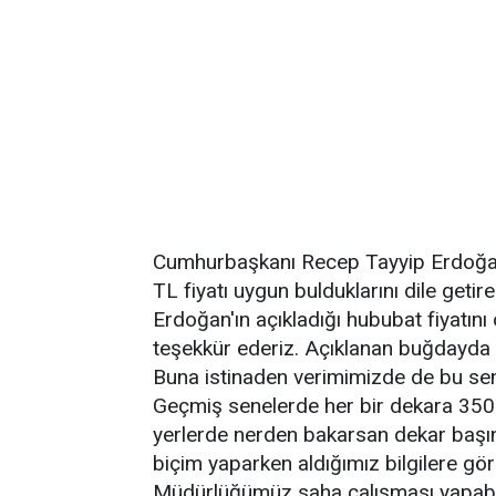
Cumhurbaşkanı Recep Tayyip Erdoğan'ı
TL fiyatı uygun bulduklarını dile get
Erdoğan'ın açıkladığı hububat fiyatın
teşekkür ederiz. Açıklanan buğdayda 
Buna istinaden verimimizde de bu se
Geçmiş senelerde her bir dekara 350
yerlerde nerden bakarsan dekar başın
biçim yaparken aldığımız bilgilere gö
Müdürlüğümüz saha çalışması yapabili