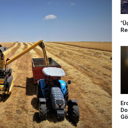
"Ü
Re
Er
Do
Gö