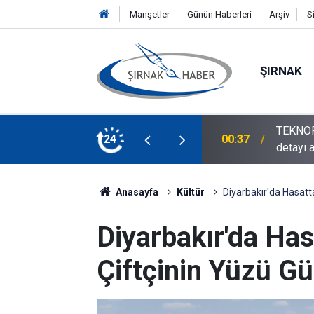
Manşetler
Günün Haberleri
Arşiv
S
ŞIRNAK
ıyor: Ücretsiz ulaşım, konser ve program
Silopi 
24
00:23
Verildi!
Anasayfa
Kültür
Diyarbakır'da Hasatta
Diyarbakır'da Has
Çiftçinin Yüzü Gü