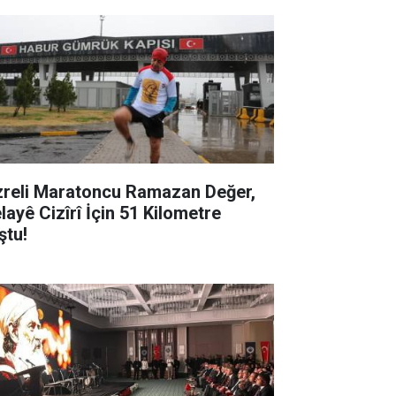
zreli Maratoncu Ramazan Değer,
layê Cizîrî İçin 51 Kilometre
ştu!