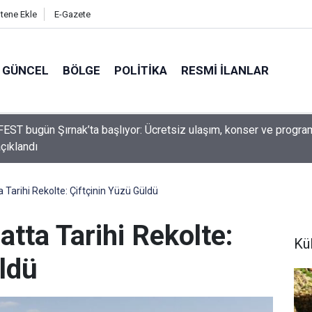
itene Ekle
E-Gazete
GÜNCEL
BÖLGE
POLITIKA
RESMI İLANLAR
Belediyesi'nden Sınır Değişikliği Açıklaması: O Mahalleler İçin Kar
 Tarihi Rekolte: Çiftçinin Yüzü Güldü
atta Tarihi Rekolte:
Kül
ldü