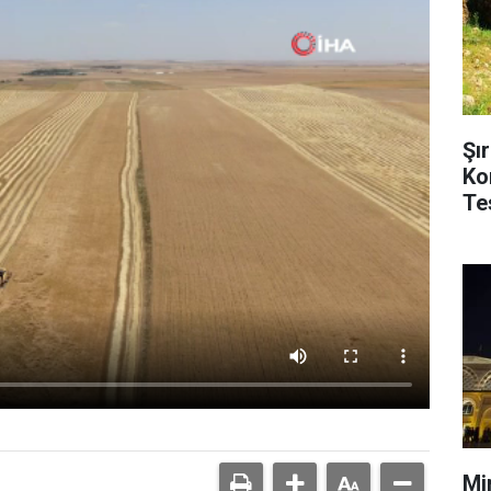
Şı
Ko
Tes
Mi