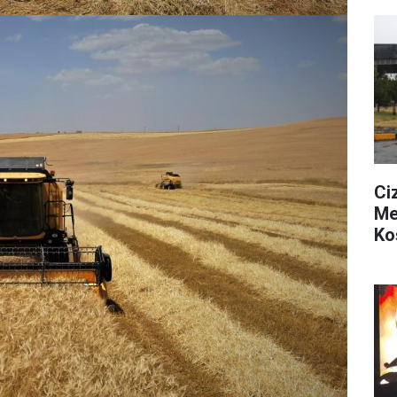
Ci
Me
Ko