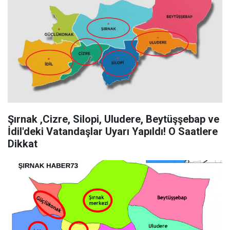
Şırnak ,Cizre, Silopi, Uludere, Beytüşşebap ve
İdil'deki Vatandaşlar Uyarı Yapıldı! O Saatlere
Dikkat