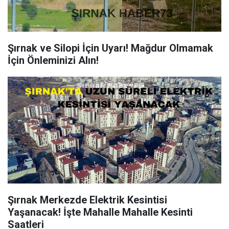
Şırnak ve Silopi İçin Uyarı! Mağdur Olmamak
İçin Önleminizi Alın!
Şırnak Merkezde Elektrik Kesintisi
Yaşanacak! İşte Mahalle Mahalle Kesinti
Saatleri