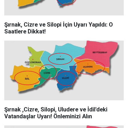
Şırnak, Cizre ve Silopi İçin Uyarı Yapıldı: O
Saatlere Dikkat!
Şırnak ,Cizre, Silopi, Uludere ve İdil'deki
Vatandaşlar Uyarı! Önleminizi Alın