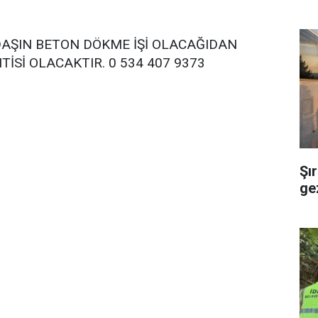
DAŞIN BETON DÖKME İŞİ OLACAĞIDAN
TİSİ OLACAKTIR. 0 534 407 9373
Şır
ge