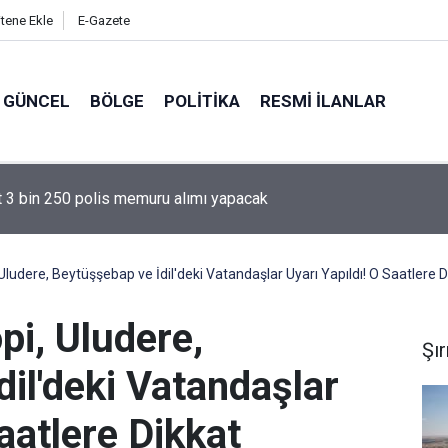
itene Ekle
E-Gazete
GÜNCEL
BÖLGE
POLITIKA
RESMI İLANLAR
ilesinin Acı Günü
, Uludere, Beytüşşebap ve İdil'deki Vatandaşlar Uyarı Yapıldı! O Saatlere D
opi, Uludere,
Şı
il'deki Vatandaşlar
aatlere Dikkat