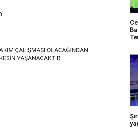
0
Ce
Ba
Te
 BAKIM ÇALIŞMASI OLACAĞINDAN
 KESİN YAŞANACAKTIR.
Şı
ya