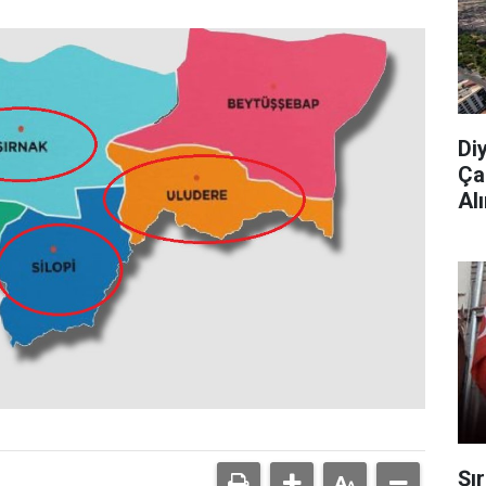
Di
Ça
Al
Şı