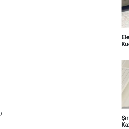
El
Kü
0
Şı
Ka