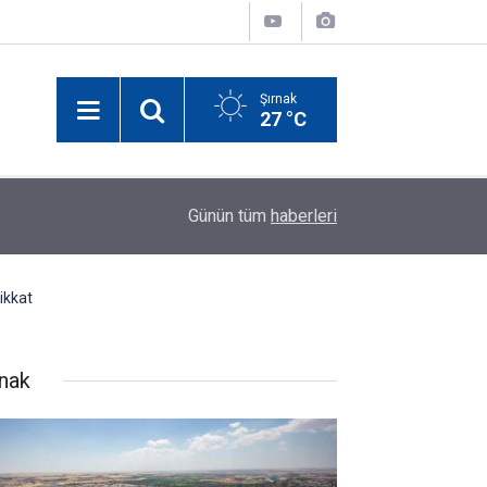
Şırnak
27 °C
00:25
Şırnak’taki Belediye Personel Alacak! Başvurula
Günün tüm
haberleri
ikkat
rnak