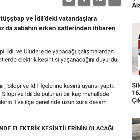
Al
ytüşşbap ve İdil’deki vatandaşlara
z'da sabahın erken satlerinden itibaren
pi, İdil ve Uludere’de yapacağı çalışmalardan
tlerde elektrik kesintisi yaşanacağını duyurdu.
Si
e
, Silopi ve İdil ilçelerine kesinti uyarısı yaptı.
16
 Silopi ve İdil'de bulunan bir kaç mahallede
Çı
ilerin il ve ilçe genelinde uzun süre devam
İNDE ELEKTRİK KESİNTİLERİNİN OLACAĞI