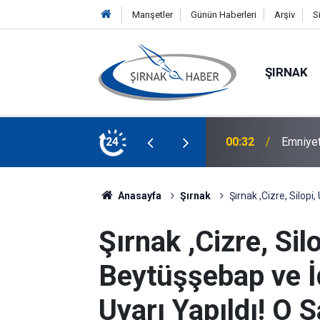
Manşetler
Günün Haberleri
Arşiv
S
ŞIRNAK
 alımı yapacak
24
00:30
Çağlı A
Anasayfa
Şırnak
Şırnak ,Cizre, Silopi
Şırnak ,Cizre, Sil
Beytüşşebap ve İd
Uyarı Yapıldı! O S