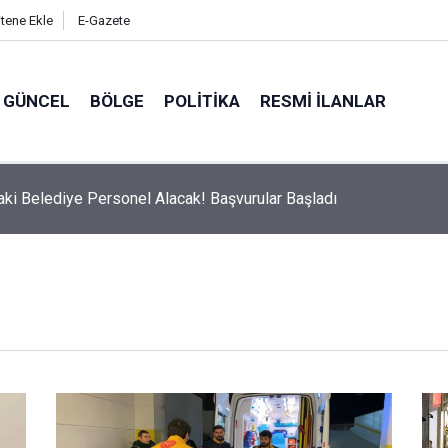
itene Ekle
E-Gazete
GÜNCEL
BÖLGE
POLITIKA
RESMI İLANLAR
Belediyesi'nden Uyarı: 11.00-16.00 Saatleri Arasında Dışarı Çıkma