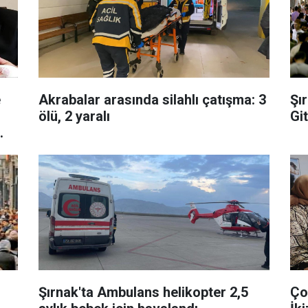
e
Akrabalar arasında silahlı çatışma: 3
Şı
ölü, 2 yaralı
Git
Şırnak'ta Ambulans helikopter 2,5
Ço