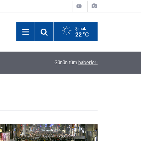
Şırnak
22 °C
yın
00:17
Elektrik Akımına Kapılan Şırnaklı Küçük Miraç Ha
Günün tüm
haberleri