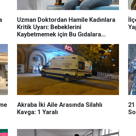
a
Uzman Doktordan Hamile Kadınlara
İl
Kritik Uyarı: Bebeklerini
Ya
Kaybetmemek için Bu Gıdalara
Dikkat!
üme
Akraba İki Aile Arasında Silahlı
21
Kavga: 1 Yaralı
So