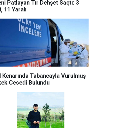
eni Patlayan Tır Dehşet Saçtı: 3
, 11 Yaralı
l Kenarında Tabancayla Vurulmuş
kek Cesedi Bulundu