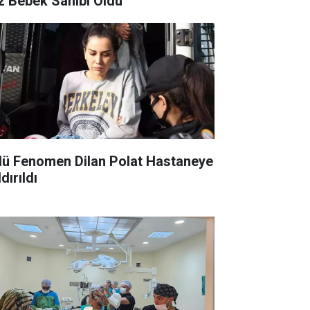
iz Bebek Sahibi Oldu
lü Fenomen Dilan Polat Hastaneye
dırıldı