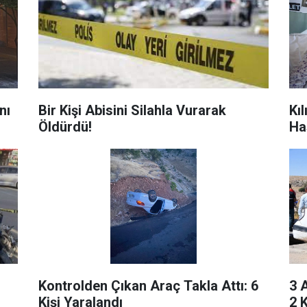
nı
Bir Kişi Abisini Silahla Vurarak
Kı
Öldürdü!
Ha
Kontrolden Çıkan Araç Takla Attı: 6
3 
Kişi Yaralandı
2 