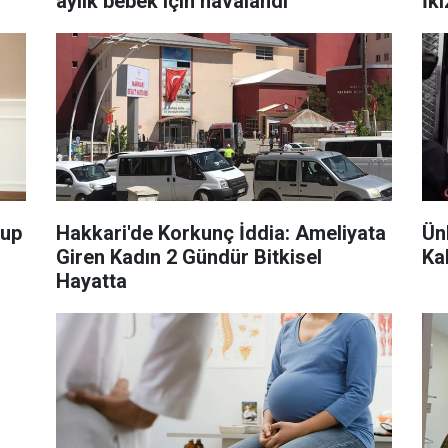
aylık bebek için havalandı
İk
rup
Hakkari'de Korkunç İddia: Ameliyata
Ün
Giren Kadın 2 Gündür Bitkisel
Kal
Hayatta