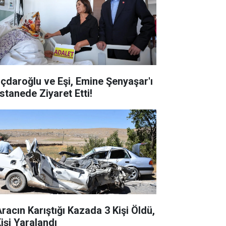
lıçdaroğlu ve Eşi, Emine Şenyaşar'ı
stanede Ziyaret Etti!
Aracın Karıştığı Kazada 3 Kişi Öldü,
Kişi Yaralandı