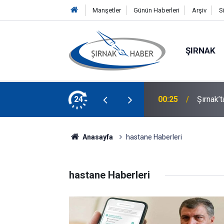
Manşetler
Günün Haberleri
Arşiv
S
ŞIRNAK
lacak! Başvurular Başladı
24
00:21
Silopi 
Anasayfa
hastane Haberleri
hastane Haberleri