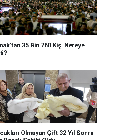
rnak'tan 35 Bin 760 Kişi Nereye
ti?
cukları Olmayan Çift 32 Yıl Sonra