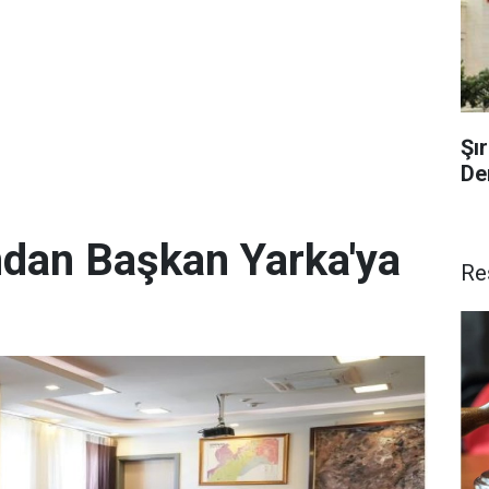
Şı
De
ından Başkan Yarka'ya
Re