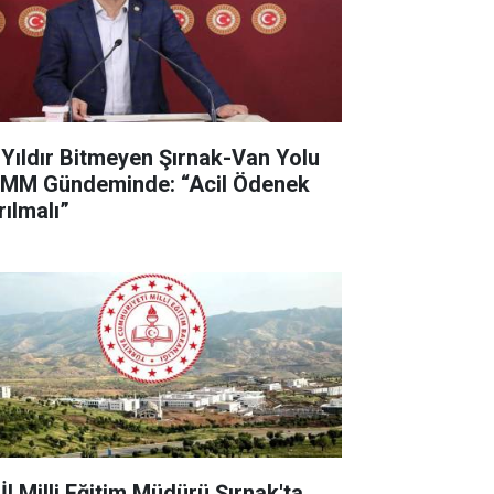
 Yıldır Bitmeyen Şırnak-Van Yolu
MM Gündeminde: “Acil Ödenek
rılmalı”
İl Milli Eğitim Müdürü Şırnak'ta