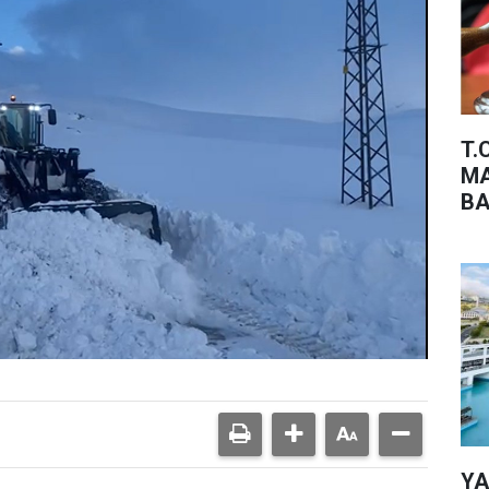
T.
MA
BA
YA