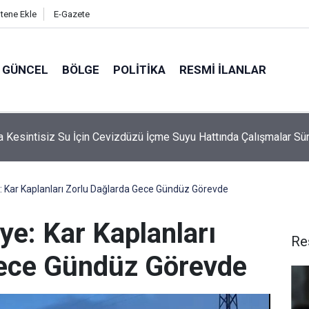
itene Ekle
E-Gazete
GÜNCEL
BÖLGE
POLITIKA
RESMI İLANLAR
ta Emzirme Haftası Kapsamında Anne Sütünün Önemi Anlatıldı
: Kar Kaplanları Zorlu Dağlarda Gece Gündüz Görevde
ye: Kar Kaplanları
Re
Gece Gündüz Görevde