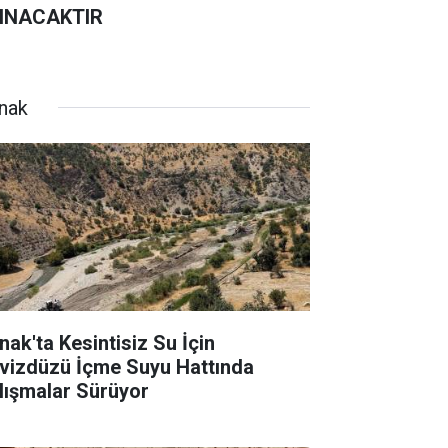
INACAKTIR
rnak
nak'ta Kesintisiz Su İçin
vizdüzü İçme Suyu Hattında
lışmalar Sürüyor