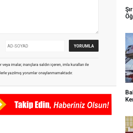
Şı
Öğ
veya imalar, inançlara saldırı içeren, imla kuralları ile
flerle yazılmış yorumlar onaylanmamaktadır.
Ba
Ke