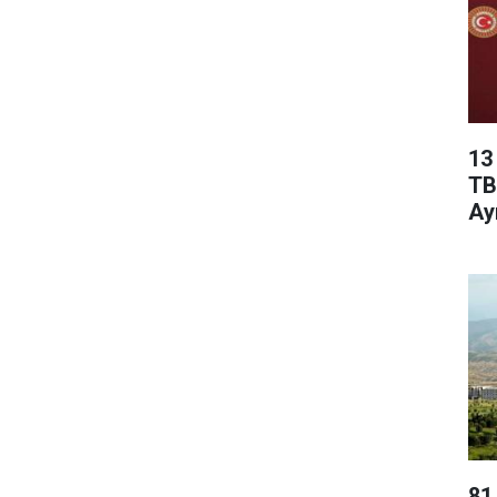
13
TB
Ay
81 