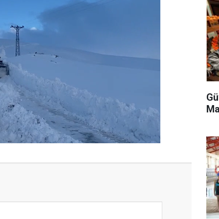
Gü
Ma