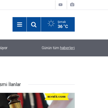
Şırnak
36 °C
12:20
Güvenlik korucularına müjde: Maaşlar artırılacak
Günün tüm
haberleri
smi İlanlar