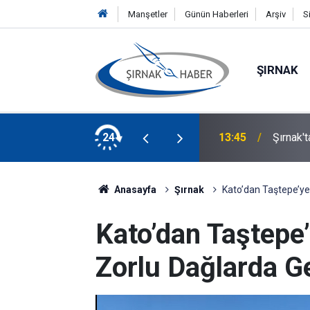
Manşetler
Günün Haberleri
Arşiv
S
ŞIRNAK
vizdüzü İçme Suyu Hattında Çalışmalar Sürüyor
24
13:24
Şırnak'
Anasayfa
Şırnak
Kato’dan Taştepe’ye
Kato’dan Taştepe’
Zorlu Dağlarda 