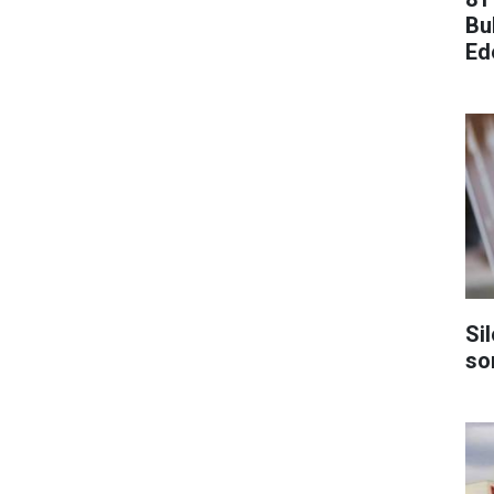
Bu
Ed
Si
so