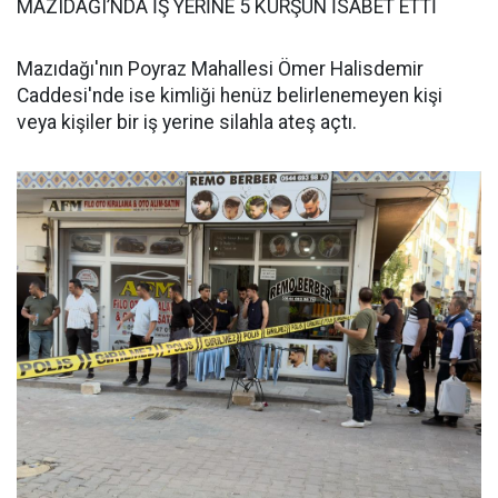
MAZIDAĞI’NDA İŞ YERİNE 5 KURŞUN İSABET ETTİ
Mazıdağı'nın Poyraz Mahallesi Ömer Halisdemir
Caddesi'nde ise kimliği henüz belirlenemeyen kişi
veya kişiler bir iş yerine silahla ateş açtı.