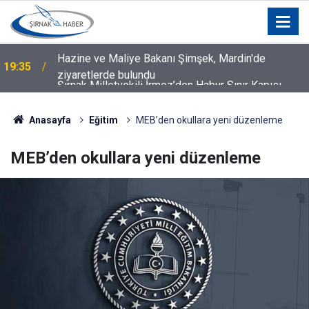
Şırnak Milletvekili İrmez’den Habur Sınır Kapısı
19:21
Tepkisi: “Artık Kabul Edilemez”
Anasayfa
Eğitim
MEB’den okullara yeni düzenleme
MEB’den okullara yeni düzenleme