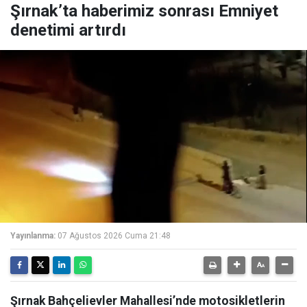
Şırnak’ta haberimiz sonrası Emniyet
denetimi artırdı
Yayınlanma:
07 Ağustos 2026 Cuma 21:48
Şırnak Bahçelievler Mahallesi’nde motosikletlerin