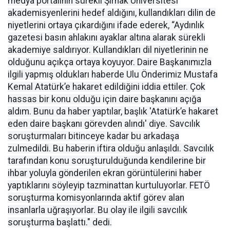
medya portalının sürekli Şırnak Üniversitesi
akademisyenlerini hedef aldığını, kullandıkları dilin de
niyetlerini ortaya çıkardığını ifade ederek, “Aydınlık
gazetesi basın ahlakını ayaklar altına alarak sürekli
akademiye saldırıyor. Kullandıkları dil niyetlerinin ne
olduğunu açıkça ortaya koyuyor. Daire Başkanımızla
ilgili yapmış oldukları haberde Ulu Önderimiz Mustafa
Kemal Atatürk’e hakaret edildiğini iddia ettiler. Çok
hassas bir konu olduğu için daire başkanını açığa
aldım. Bunu da haber yaptılar, başlık 'Atatürk’e hakaret
eden daire başkanı görevden alındı' diye. Savcılık
soruşturmaları bitinceye kadar bu arkadaşa
zulmedildi. Bu haberin iftira olduğu anlaşıldı. Savcılık
tarafından konu soruşturulduğunda kendilerine bir
ihbar yoluyla gönderilen ekran görüntülerini haber
yaptıklarını söyleyip tazminattan kurtuluyorlar. FETÖ
soruşturma komisyonlarında aktif görev alan
insanlarla uğraşıyorlar. Bu olay ile ilgili savcılık
soruşturma başlattı." dedi.