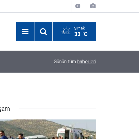
Şırnak
33 °C
11:30
Cizre’de Altyapı ve Üstyapı Çalışmaları Hız Kaz
Günün tüm
haberleri
şam