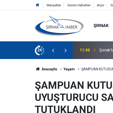
Manşetler
Günün Haberleri
Arşiv
S
ŞIRNAK
Midyat 
lık: Oğlundan Babasına Böbrek Nakli
24
11:34
Yaralan
Anasayfa
Yaşam
ŞAMPUAN KUTUSUN
ŞAMPUAN KUT
UYUŞTURUCU SA
TUTUKLANDI