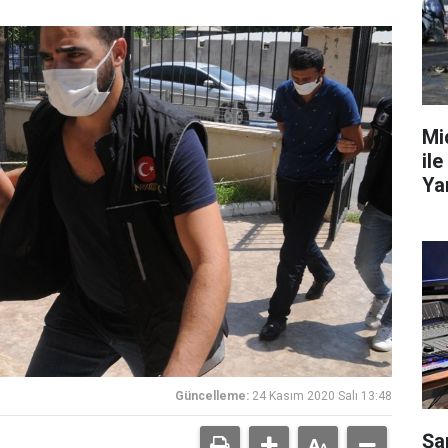
Mi
ile
Ya
Güncelleme:
24 Kasım 2020 Salı 13:48
Şa