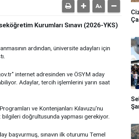
Ci
Ça
ükseköğretim Kurumları Sınavı (2026-YKS)
nmasının ardından, üniversite adayları için
ı.
gov.tr" internet adresinden ve ÖSYM aday
liyor. Adaylar, tercih işlemlerini yarın saat
Se
Şa
rogramları ve Kontenjanları Kılavuzu'nu
uz bilgileri doğrultusunda yapması gerekiyor.
day başvurmuş, sınavın ilk oturumu Temel