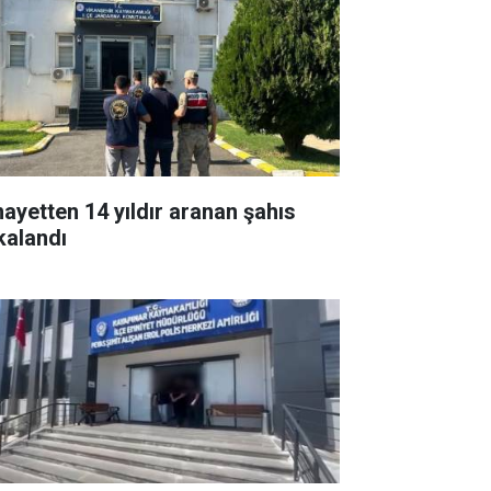
nayetten 14 yıldır aranan şahıs
kalandı