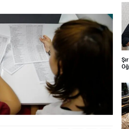
Şı
Oğ