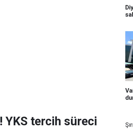
Diy
sa
Van
du
! YKS tercih süreci
Şı