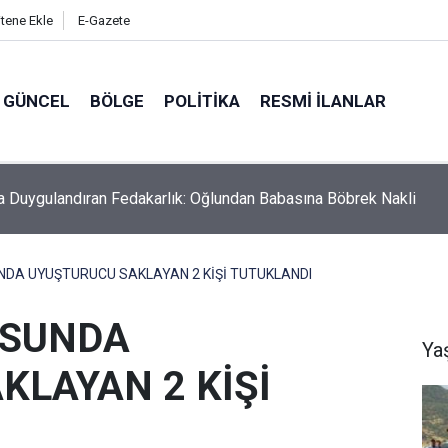
itene Ekle
E-Gazete
GÜNCEL
BÖLGE
POLITIKA
RESMI İLANLAR
Gercüş Yolunda Kaza: Pikap ile Hafif Ticari Araç Çarpıştı, 8 Kişi
dı
DA UYUŞTURUCU SAKLAYAN 2 KİŞİ TUTUKLANDI
USUNDA
Ya
KLAYAN 2 KİŞİ