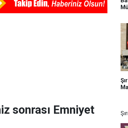
Ba
Mü
Şı
Ma
miz sonrası Emniyet
Şı