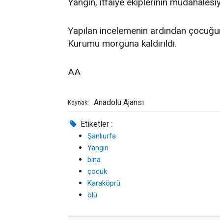
Yangın, itfaiye ekiplerinin müdahalesi
Yapılan incelemenin ardından çocuğun 
Kurumu morguna kaldırıldı.
AA
Anadolu Ajansı
Kaynak:
Etiketler :
Şanlıurfa
Yangın
bina
çocuk
Karaköprü
ölü