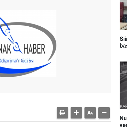
Sii
baş
Nu
yer