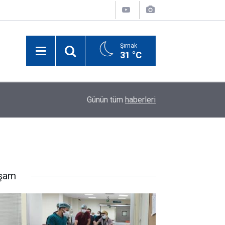
Şırnak
31 °C
18:47
Cizre Devlet Hastanesi’nde bir ünite baştan son
Günün tüm
haberleri
şam