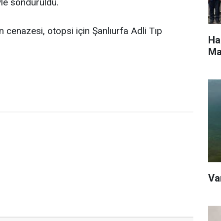
yle söndürüldü.
cenazesi, otopsi için Şanlıurfa Adli Tıp
Ha
Ma
Va