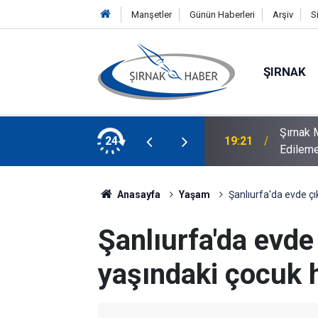
Manşetler
Günün Haberleri
Arşiv
S
ŞIRNAK
ur Sınır Kapısı Tepkisi: “Artık Kabul
24
18:47
7 Ağust
Anasayfa
Yaşam
Şanlıurfa'da evde çı
Şanlıurfa'da evde
yaşındaki çocuk h