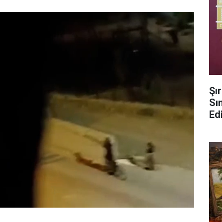
Şı
Sın
Ed