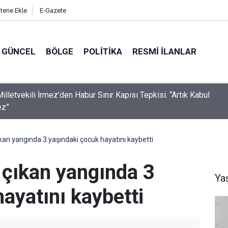
itene Ekle
E-Gazete
GÜNCEL
BÖLGE
POLITIKA
RESMI İLANLAR
os Şırnak'ta Günün Öne Çıkan Haberleri
kan yangında 3 yaşındaki çocuk hayatını kaybetti
 çıkan yangında 3
Ya
ayatını kaybetti