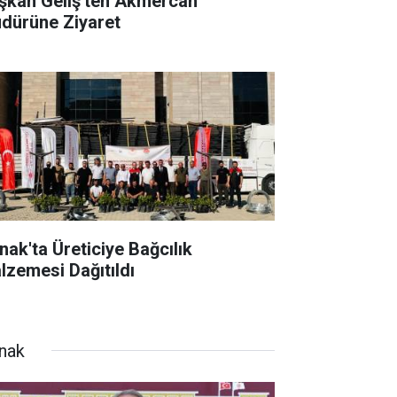
şkan Geliş'ten Akmercan
dürüne Ziyaret
rnak'ta Üreticiye Bağcılık
lzemesi Dağıtıldı
rnak