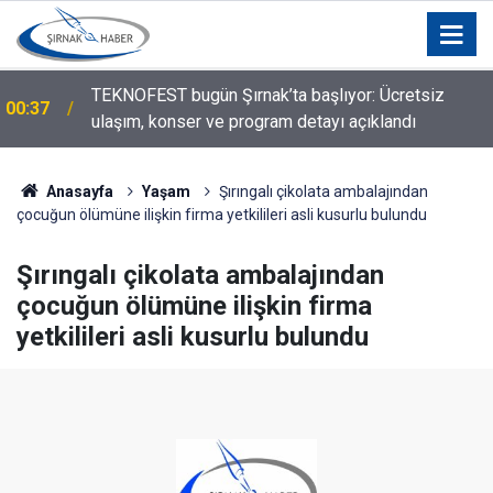
TEKNOFEST bugün Şırnak’ta başlıyor: Ücretsiz
00:37
ulaşım, konser ve program detayı açıklandı
Silopi Belediyesi'nden Sınır Değişikliği Açıklaması:
00:23
O Mahalleler İçin Karar Verildi!
Anasayfa
Yaşam
Şırıngalı çikolata ambalajından
çocuğun ölümüne ilişkin firma yetkilileri asli kusurlu bulundu
Şırıngalı çikolata ambalajından
çocuğun ölümüne ilişkin firma
yetkilileri asli kusurlu bulundu