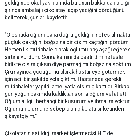
geldiğinde okul yakınlarında bulunan bakkaldan aldığı
şırınga ambalajlı çikolatayı açıp yediğini gördüğünü
belirterek, şunları kaydetti:
"O esnada oğlum bana doğru geldiğini nefes almakta
güçlük çektiğini boğazına bir cisim kaçtığını gördüm.
Hemen ilk müdahale olarak oğlumu baş aşağı eğerek
sırtına vurdum. Sonra karnını da bastırdım nefesle
birlikte cisim çıksın diye parmağımı boğazına soktum.
Çıkmayınca çocuğumu alarak hastaneye götürmek
için acil bir şekilde yola çıktım. Hastanede gerekli
müdahaleler yapıldı ameliyatla cisim çıkartıldı. Birkaç
gün yoğun bakımda kaldıktan sonra oğlum vefat etti.
Oğlumla ilgili herhangi bir kusurum ve ihmalim yoktur.
Oğlumun ölümüne sebep olan çikolata şirketinden
şikayetçiyim."
Çikolatanın satıldığı market işletmecisi H.T de