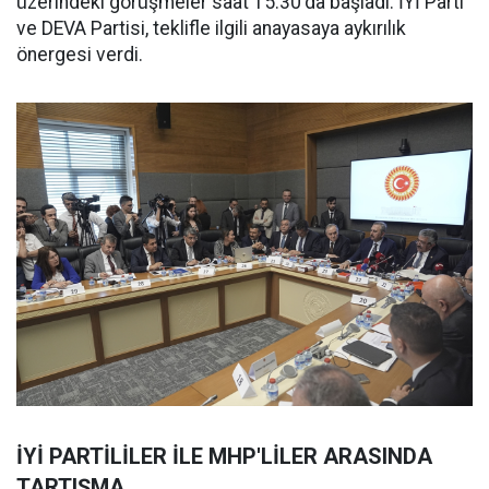
üzerindeki görüşmeler saat 15.30'da başladı. İYİ Parti
ve DEVA Partisi, teklifle ilgili anayasaya aykırılık
önergesi verdi.
İYİ PARTİLİLER İLE MHP'LİLER ARASINDA
TARTIŞMA