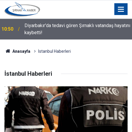
ı
Yeşilay Şırnak Şubesi Sahaya İndi: Vatandaşlara
10:24
YEDAM Hizmetleri Anlatıldı
Anasayfa
İstanbul Haberleri
İstanbul Haberleri