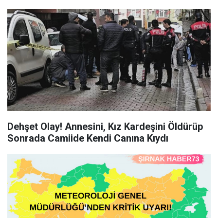
Dehşet Olay! Annesini, Kız Kardeşini Öldürüp
Sonrada Camiide Kendi Canına Kıydı