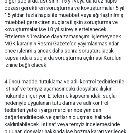
diğer suçlarda, üst sınırı 15 yıl veya daha az hapis
cezası gerektiren soruşturma ve kovuşturmalar 5 yıl;
15 yıldan fazla hapis ile müebbet veya ağırlaştırılmış
müebbet gerektiren suçlara ilişkin soruşturma ve
kovuşturmalar ise 10 yıl süreyle ertelenecek.
Erteleme süresince dava zamanaşımı işlemeyecek.
MGK kararının Resmi Gazete'de yayımlanmasından
önce işlenmiş ancak daha sonra soruşturulacak
kapsamdaki suçlarda soruşturma açılması Kurulun
iznine bağlı olacak.
4'üncü madde, tutuklama ve adli kontrol tedbirleri ile
istinaf ve temyiz aşamasındaki dosyalara ilişkin
hükümleri içeriyor. Erteleme kapsamındaki suçlar
nedeniyle uygulanan tutuklama ve adli kontrol
tedbirleri yetkili yargı mercilerince yeniden
değerlendirilecek ve şartların oluşması halinde
kaldırılabilecek. İstinaf veya temyiz incelemesinde
bulunan dosyalar hakkında ise bozma kararı verilecek.