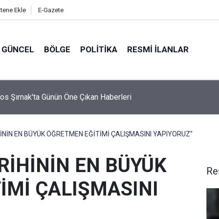
itene Ekle
E-Gazete
GÜNCEL
BÖLGE
POLITIKA
RESMI İLANLAR
evlet Hastanesi "C" rol grubu hastane statüsüne yükseltildi
İNİN EN BÜYÜK ÖĞRETMEN EĞİTİMİ ÇALIŞMASINI YAPIYORUZ"
RİHİNİN EN BÜYÜK
Re
İMİ ÇALIŞMASINI