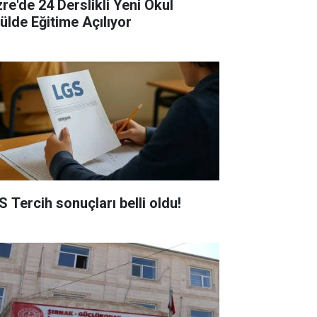
zre'de 24 Derslikli Yeni Okul
lülde Eğitime Açılıyor
S Tercih sonuçları belli oldu!