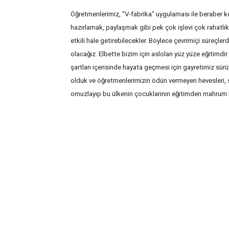
Öğretmenlerimiz, "V-fabrika" uygulaması ile beraber k
hazırlamak, paylaşmak gibi pek çok işlevi çok rahatlıkl
etkili hale getirebilecekler. Böylece çevrimiçi süreçle
olacağız. Elbette bizim için aslolan yüz yüze eğitimdir 
şartları içerisinde hayata geçmesi için gayretimiz sür
olduk ve öğretmenlerimizin ödün vermeyen hevesleri, 
omuzlayıp bu ülkenin çocuklarının eğitimden mahrum 