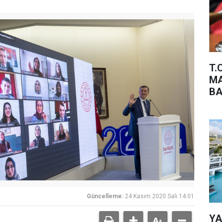
T.
MA
BA
Güncelleme:
24 Kasım 2020 Salı 14:01
YA