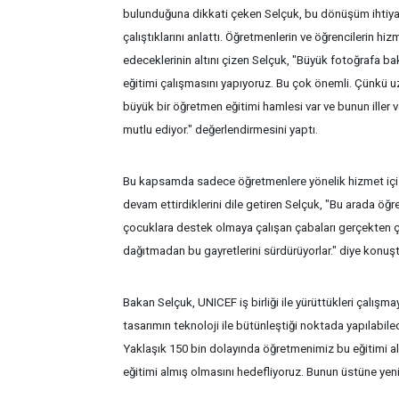
bulunduğuna dikkati çeken Selçuk, bu dönüşüm ihtiyacı
çalıştıklarını anlattı. Öğretmenlerin ve öğrencilerin hi
edeceklerinin altını çizen Selçuk, "Büyük fotoğrafa b
eğitimi çalışmasını yapıyoruz. Bu çok önemli. Çünkü 
büyük bir öğretmen eğitimi hamlesi var ve bunun iller v
mutlu ediyor." değerlendirmesini yaptı.
Bu kapsamda sadece öğretmenlere yönelik hizmet içi eğ
devam ettirdiklerini dile getiren Selçuk, "Bu arada öğ
çocuklara destek olmaya çalışan çabaları gerçekten ç
dağıtmadan bu gayretlerini sürdürüyorlar." diye konuşt
Bakan Selçuk, UNICEF iş birliği ile yürüttükleri çalışmay
tasarımın teknoloji ile bütünleştiği noktada yapılabilec
Yaklaşık 150 bin dolayında öğretmenimiz bu eğitimi a
eğitimi almış olmasını hedefliyoruz. Bunun üstüne yen