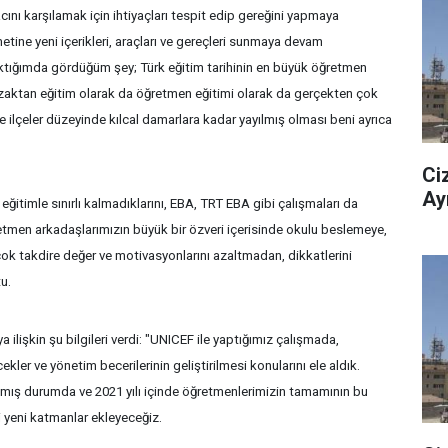
nı karşılamak için ihtiyaçları tespit edip gereğini yapmaya
zmetine yeni içerikleri, araçları ve gereçleri sunmaya devam
aktığımda gördüğüm şey; Türk eğitim tarihinin en büyük öğretmen
uzaktan eğitim olarak da öğretmen eğitimi olarak da gerçekten çok
e ilçeler düzeyinde kılcal damarlara kadar yayılmış olması beni ayrıca
Ciz
Ay
itimle sınırlı kalmadıklarını, EBA, TRT EBA gibi çalışmaları da
retmen arkadaşlarımızın büyük bir özveri içerisinde okulu beslemeye,
ok takdire değer ve motivasyonlarını azaltmadan, dikkatlerini
u.
a ilişkin şu bilgileri verdi: "UNICEF ile yaptığımız çalışmada,
ekler ve yönetim becerilerinin geliştirilmesi konularını ele aldık.
lmış durumda ve 2021 yılı içinde öğretmenlerimizin tamamının bu
i yeni katmanlar ekleyeceğiz.