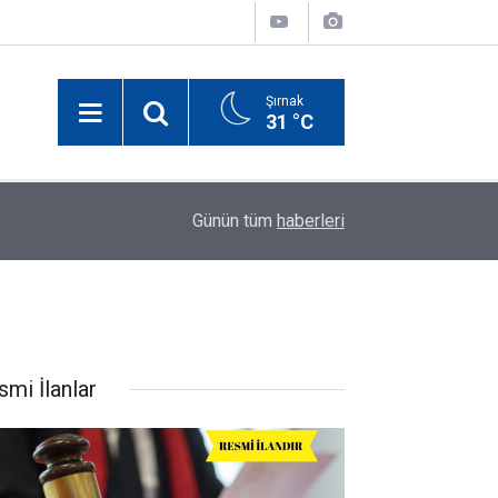
Şırnak
31 °C
18:09
Siirt'te 6 Yıl Sonra Yakalandılar, Gereken Cezayı 
Günün tüm
haberleri
smi İlanlar