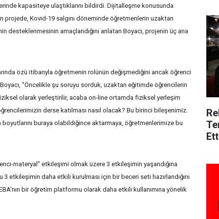
inde kapasiteye ulaştıklarını bildirdi. Dijitalleşme konusunda
lan projede, Kovid-19 salgını döneminde öğretmenlerin uzaktan
erinin desteklenmesinin amaçlandığını anlatan Boyacı, projenin üç ana
rında özü itibarıyla öğretmenin rolünün değişmediğini ancak öğrenci
ren Boyacı, "Öncelikle şu soruyu sorduk, uzaktan eğitimde öğrencilerin
iksel olarak yerleştirilir, acaba on-line ortamda fiziksel yerleşim
ğrencilerimizin derse katılması nasıl olacak? Bu birinci bileşenimiz.
Re
Te
n boyutlarını buraya olabildiğince aktarmaya, öğretmenlerimize bu
Ett
renci-materyal" etkileşimi olmak üzere 3 etkileşimin yaşandığına
 etkileşimin daha etkili kurulması için bir beceri seti hazırlandığını
EBA'nın bir öğretim platformu olarak daha etkili kullanımına yönelik