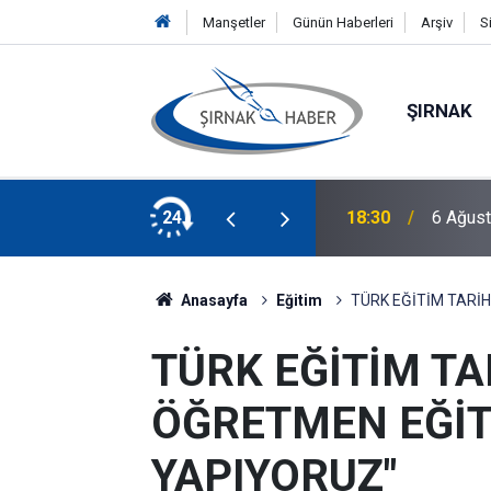
Manşetler
Günün Haberleri
Arşiv
S
ŞIRNAK
ıkan Haberleri
24
18:24
Dicle D
Anasayfa
Eğitim
TÜRK EĞİTİM TARİH
TÜRK EĞİTİM TA
ÖĞRETMEN EĞİT
YAPIYORUZ"