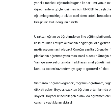
yönelik mesleki eğitimde bugüne kadar 1 milyonun üzer
öğretmenlerin güçlendirilmesi için UNICEF ile başlatı
eğitimle gerçekleştirdikleri canlı derslerdeki beceril
bileşininin bulunduğunu belirtti.
Uzaktan eğitim ve öğretimde on-line eğitim platformla
ile kurdukları iletişim akslarının değiştiğini dile geti
motivasyonu nasıl olacak? Örneğin sınıfta öğrenciler fiz
planlarının öğretime yansıması nasıl olacak? Örneğin ö
Yani geleneksel ortamdan farklılaşan sınıf yönetimini
konuda beceri kazandırmaya gayret gösterdik." dedi.
Sınıflarda, "öğrenci-öğrenci", "öğrenci-öğretmen", "öğ
dikkati çeken Boyacı, uzaktan öğretim ortamlarında bu 3
söyledi. Boyacı, ikinci bileşen olarak da öğretmenlere 
çalışma yaptıklarını aktardı.