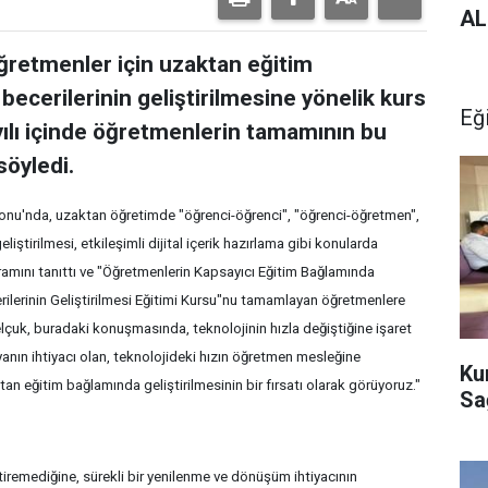
AL
öğretmenler için uzaktan eğitim
ecerilerinin geliştirilmesine yönelik kurs
Eğ
yılı içinde öğretmenlerin tamamının bu
 söyledi.
onu'nda, uzaktan öğretimde "öğrenci-öğrenci", "öğrenci-öğretmen",
liştirilmesi, etkileşimli dijital içerik hazırlama gibi konularda
amını tanıttı ve "Öğretmenlerin Kapsayıcı Eğitim Bağlamında
ilerinin Geliştirilmesi Eğitimi Kursu"nu tamamlayan öğretmenlere
 Selçuk, buradaki konuşmasında, teknolojinin hızla değiştiğine işaret
nyanın ihtiyacı olan, teknolojideki hızın öğretmen mesleğine
Ku
n eğitim bağlamında geliştirilmesinin bir fırsatı olarak görüyoruz."
Sağ
tiremediğine, sürekli bir yenilenme ve dönüşüm ihtiyacının