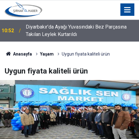
Diyarbakır’da Ayağı Yuvasındaki Bez Parçasına
10:52
Takılan Leylek Kurtarıldı
Diyarbakır'da tedavi gören Şırnaklı vatandaş hayatını
10:50
kaybetti!
Anasayfa
Yaşam
Uygun fiyata kaliteli ürün
Uygun fiyata kaliteli ürün