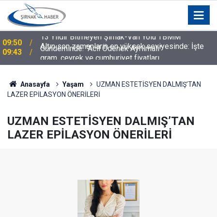
Altın son zamanların en yüksek seviyesinde: İşte
09:43
gram, çeyrek ve cumhuriyet fiyatları
Anasayfa
Yaşam
UZMAN ESTETİSYEN DALMIŞ’TAN
LAZER EPİLASYON ÖNERİLERİ
UZMAN ESTETİSYEN DALMIŞ’TAN
LAZER EPİLASYON ÖNERİLERİ