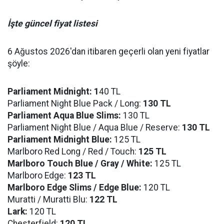
İşte güncel fiyat listesi
6 Ağustos 2026'dan itibaren geçerli olan yeni fiyatlar
şöyle:
Parliament Midnight: 1
40 TL
Parliament Night Blue Pack / Long:
130 TL
Parliament Aqua Blue Slims:
130 TL
Parliament Night Blue / Aqua Blue / Reserve:
130 TL
Parliament Midnight Blue:
125 TL
Marlboro Red Long / Red / Touch:
125 TL
Marlboro Touch Blue / Gray / White:
125 TL
Marlboro Edge:
123 TL
Marlboro Edge Slims / Edge Blue:
120 TL
Muratti / Muratti Blu:
122 TL
Lark:
120 TL
Chesterfield:
120 TL